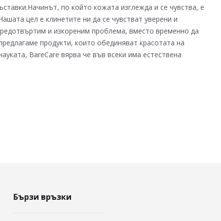
ъставки.Начинът, по който кожата изглежда и се чувства, е
ашата цел е клинетите ни да се чувстват уверени и
 предотвъртим и изкореним проблема, вместо временно да
 предлагаме продукти, които обединяват красотата на
ауката, BareCare вярва че във всеки има естествена
Бързи връзки