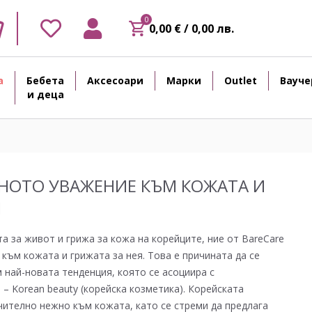
0
0,00 € / 0,00 лв.
а
Бебета
Аксесоари
Марки
Outlet
Вауче
и деца
НОТО УВАЖЕНИЕ КЪМ КОЖАТА И
Я
 за живот и грижа за кожа на корейците, ние от BareCare
към кожата и грижата за нея. Това е причината да се
 най-новата тенденция, която се асоциира с
– Korean beauty (корейска козметика). Корейската
чително нежно към кожата, като се стреми да предлага