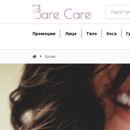
Промоции
Лице
Тяло
Коса
Г
За нас