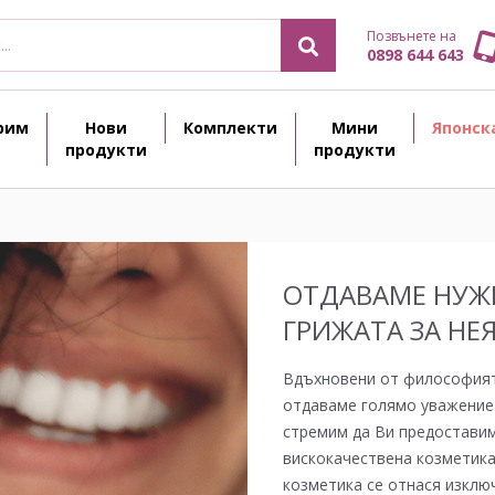
Позвънете на
0898 644 643
рим
Нови
Комплекти
Мини
Японск
продукти
продукти
ОТДАВАМЕ НУЖ
ГРИЖАТА ЗА НЕ
Вдъхновени от философията
отдаваме голямо уважение 
стремим да Ви предоставим
вискокачествена козметика 
козметика се отнася изклю