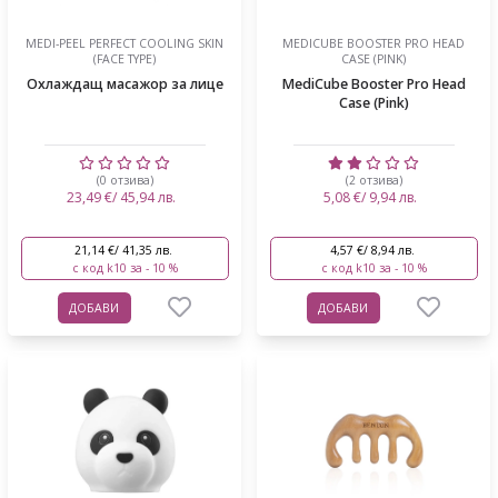
MEDI-PEEL PERFECT COOLING SKIN
MEDICUBE BOOSTER PRO HEAD
(FACE TYPE)
CASE (PINK)
Охлаждащ масажор за лице
MediCube Booster Pro Head
Case (Pink)
(0 отзива)
(2 отзива)
23,49 €/ 45,94 лв.
5,08 €/ 9,94 лв.
21,14 €/ 41,35 лв.
4,57 €/ 8,94 лв.
с код k10 за - 10 %
с код k10 за - 10 %
ДОБАВИ
ДОБАВИ