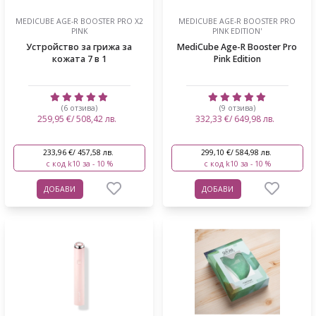
MEDICUBE AGE-R BOOSTER PRO X2
MEDICUBE AGE-R BOOSTER PRO
PINK
PINK EDITION'
Устройство за грижа за
MediCube Age-R Booster Pro
кожата 7 в 1
Pink Edition
(6 отзива)
(9 отзива)
259,95 €/ 508,42 лв.
332,33 €/ 649,98 лв.
233,96 €/ 457,58 лв.
299,10 €/ 584,98 лв.
с код k10 за - 10 %
с код k10 за - 10 %
ДОБАВИ
ДОБАВИ