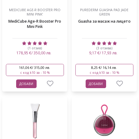
MEDICUBE AGE-R BOOSTER PRO
PUREDERM GUASHA PAD JADE
MINI PINK'
GREEN
MediCube Age-R Booster Pro
Guasha за масаж на лицето
Mini Pink
(1 отзив)
(3 отзива)
178,95 €/ 350,00 лв.
9,17 €/ 17,93 лв.
161,06 €/ 315,00 лв.
8,25 €/ 16,14 лв.
с код k10 за - 10 %
с код k10 за - 10 %
ДОБАВИ
ДОБАВИ