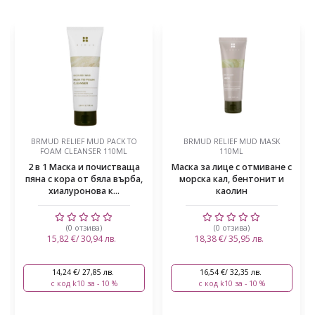
BRMUD RELIEF MUD PACK TO
BRMUD RELIEF MUD MASK
FOAM CLEANSER 110ML
110ML
2 в 1 Маска и почистваща
Маска за лице с отмиване с
пяна с кора от бяла върба,
морска кал, бентонит и
хиалуронова к...
каолин
(0 отзива)
(0 отзива)
15,82 €/ 30,94 лв.
18,38 €/ 35,95 лв.
14,24 €/ 27,85 лв.
16,54 €/ 32,35 лв.
с код k10 за - 10 %
с код k10 за - 10 %