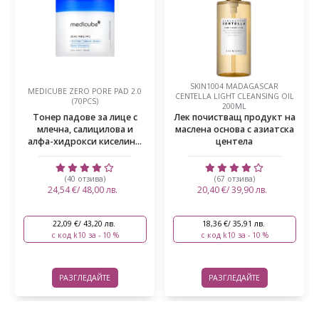
SKIN1004 MADAGASCAR
MEDICUBE ZERO PORE PAD 2.0
CENTELLA LIGHT CLEANSING OIL
(70PCS)
200ML
Тонер падове за лице с
Лек почистващ продукт на
млечна, салицилова и
маслена основа с азиатска
алфа-хидрокси киселин...
центела
(40 отзива)
(67 отзива)
24,54 €/ 48,00 лв.
20,40 €/ 39,90 лв.
22,09 €/ 43,20 лв.
18,36 €/ 35,91 лв.
с код k10 за - 10 %
с код k10 за - 10 %
РАЗГЛЕДАЙТЕ
РАЗГЛЕДАЙТЕ