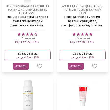
SKIN1004 MADAGASCAR CENTELLA
ANUA HEARTLEAF QUERCETINOL
POREMIZING DEEP CLEANSING
PORE DEEP CLEANSING FOAM
FOAM 125ML
150ML
Почистваща пяна за лице с
Пяна за лице с хутиния,
азиатска центела и
бетаин салицилат,
хималайска сол за ми...
токоферол и хиалуронова...
(23 отзива)
(12 отзива)
15,31 €/ 29,94 лв.
13,77 €/ 26,93 лв.
13,78 €/ 26,95 лв.
12,39 €/ 24,24 лв.
с код k10 за - 10 %
с код k10 за - 10 %
ДОБАВИ
ДОБАВИ