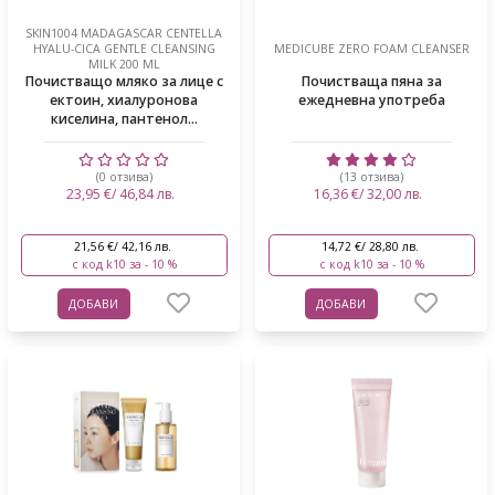
SKIN1004 MADAGASCAR CENTELLA
HYALU-CICA GENTLE CLEANSING
MEDICUBE ZERO FOAM CLEANSER
MILK 200 ML
Почистващо мляко за лице с
Почистваща пяна за
ектоин, хиалуронова
ежедневна употреба
киселина, пантенол...
(0 отзива)
(13 отзива)
23,95 €/ 46,84 лв.
16,36 €/ 32,00 лв.
21,56 €/ 42,16 лв.
14,72 €/ 28,80 лв.
с код k10 за - 10 %
с код k10 за - 10 %
ДОБАВИ
ДОБАВИ