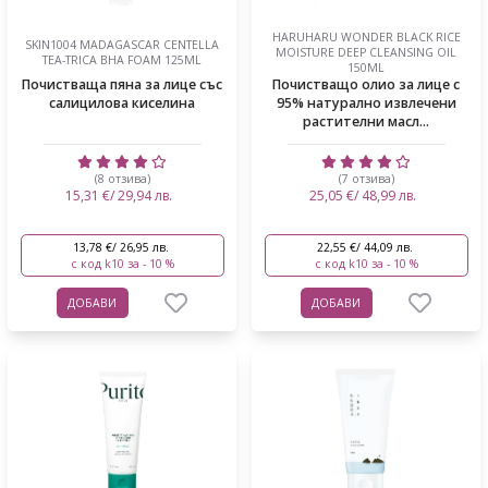
HARUHARU WONDER BLACK RICE
SKIN1004 MADAGASCAR CENTELLA
MOISTURE DEEP CLEANSING OIL
TEA-TRICA BHA FOAM 125ML
150ML
Почистваща пяна за лице със
Почистващо олио за лице с
салицилова киселина
95% натурално извлечени
растителни масл...
(8 отзива)
(7 отзива)
15,31 €/ 29,94 лв.
25,05 €/ 48,99 лв.
13,78 €/ 26,95 лв.
22,55 €/ 44,09 лв.
с код k10 за - 10 %
с код k10 за - 10 %
ДОБАВИ
ДОБАВИ