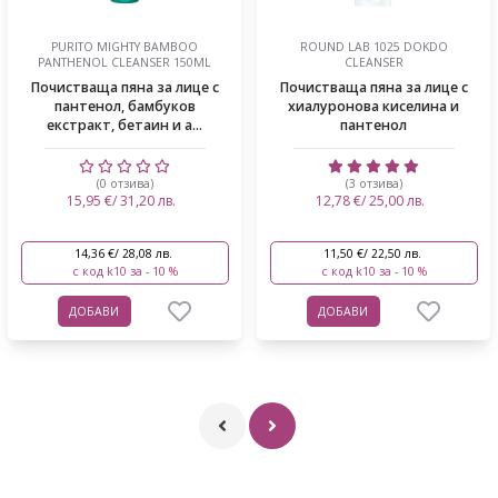
PURITO MIGHTY BAMBOO
ROUND LAB 1025 DOKDO
PANTHENOL CLEANSER 150ML
CLEANSER
Почистваща пяна за лице с
Почистваща пяна за лице с
пантенол, бамбуков
хиалуронова киселина и
екстракт, бетаин и а...
пантенол
(0 отзива)
(3 отзива)
15,95 €/ 31,20 лв.
12,78 €/ 25,00 лв.
14,36 €/ 28,08 лв.
11,50 €/ 22,50 лв.
с код k10 за - 10 %
с код k10 за - 10 %
ДОБАВИ
ДОБАВИ