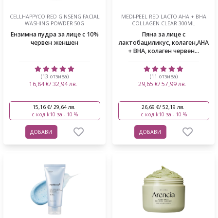
CELLHAPPYCO RED GINSENG FACIAL
MEDI-PEEL RED LACTO AHA + BHA
WASHING POWDER 50G
COLLAGEN CLEAR 300ML
Ензимна пудра за лице с 10%
Пяна за лице с
червен женшен
лактобациликус, колаген,AHA
+ BHA, колаген червен...
(13 отзива)
(11 отзива)
16,84 €/ 32,94 лв.
29,65 €/ 57,99 лв.
15,16 €/ 29,64 лв.
26,69 €/ 52,19 лв.
с код k10 за - 10 %
с код k10 за - 10 %
ДОБАВИ
ДОБАВИ