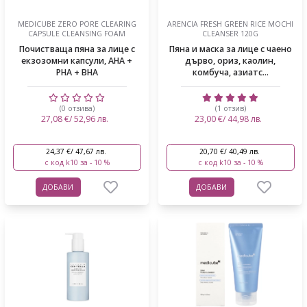
MEDICUBE ZERO PORE CLEARING
ARENCIA FRESH GREEN RICE MOCHI
CAPSULE CLEANSING FOAM
CLEANSER 120G
Почистваща пяна за лице с
Пяна и маска за лице с чаено
екзозомни капсули, AHA +
дърво, ориз, каолин,
PHA + BHA
комбуча, азиатс...
(0 отзива)
(1 отзив)
27,08 €/ 52,96 лв.
23,00 €/ 44,98 лв.
24,37 €/ 47,67 лв.
20,70 €/ 40,49 лв.
с код k10 за - 10 %
с код k10 за - 10 %
ДОБАВИ
ДОБАВИ