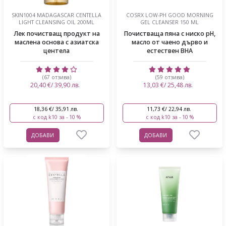
SKIN1004 MADAGASCAR CENTELLA
COSRX LOW-PH GOOD MORNING
LIGHT CLEANSING OIL 200ML
GEL CLEANSER 150 ML
Лек почистващ продукт на
Почистваща пяна с ниско pH,
маслена основа с азиатска
масло от чаено дърво и
центела
естествен BHA
(67 отзива)
(59 отзива)
20,40 €/ 39,90 лв.
13,03 €/ 25,48 лв.
18,36 €/ 35,91 лв.
11,73 €/ 22,94 лв.
с код k10 за - 10 %
с код k10 за - 10 %
ДОБАВИ
ДОБАВИ