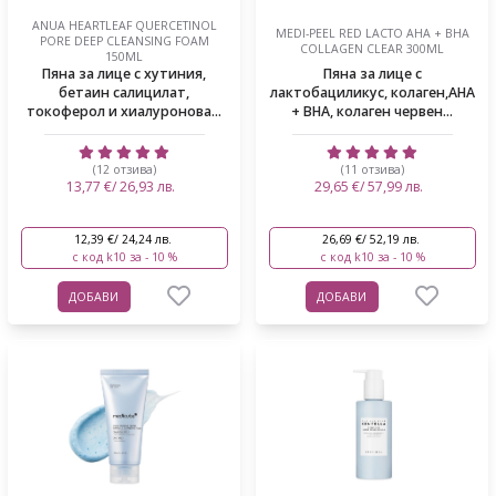
ANUA HEARTLEAF QUERCETINOL
MEDI-PEEL RED LACTO AHA + BHA
PORE DEEP CLEANSING FOAM
COLLAGEN CLEAR 300ML
150ML
Пяна за лице с хутиния,
Пяна за лице с
бетаин салицилат,
лактобациликус, колаген,AHA
токоферол и хиалуронова...
+ BHA, колаген червен...
(12 отзива)
(11 отзива)
13,77 €/ 26,93 лв.
29,65 €/ 57,99 лв.
12,39 €/ 24,24 лв.
26,69 €/ 52,19 лв.
с код k10 за - 10 %
с код k10 за - 10 %
ДОБАВИ
ДОБАВИ