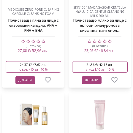
SKIN1004 MADAGASCAR CENTELLA
MEDICUBE ZERO PORE CLEARING
HYALU-CICA GENTLE CLEANSING
CAPSULE CLEANSING FOAM
MILK 200 ML
Почистваща пяна за лице с
Почистващо мляко за лице с
екзозомни капсули, AHA +
ектоин, хиалуронова
PHA + BHA
киселина, пантенол...
(0 отзива)
(0 отзива)
27,08 €/ 52,96 лв.
23,95 €/ 46,84 лв.
24,37 €/ 47,67 лв.
21,56 €/ 42,16 лв.
с код k10 за - 10 %
с код k10 за - 10 %
ДОБАВИ
ДОБАВИ