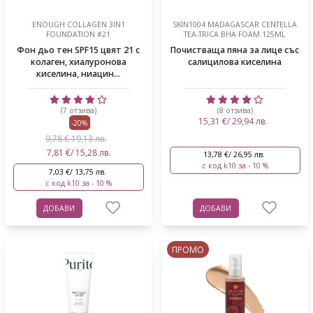
ENOUGH COLLAGEN 3IN1
SKIN1004 MADAGASCAR CENTELLA
FOUNDATION #21
TEA-TRICA BHA FOAM 125ML
Фон дьо тен SPF15 цвят 21 с
Почистваща пяна за лице със
колаген, хиалуронова
салицилова киселина
киселина, ниацин...
(7 отзива)
(8 отзива)
15,31 €/ 29,94 лв.
-20%
9,78 € 19,13 лв.
7,81 €/ 15,28 лв.
13,78 €/ 26,95 лв.
с код k10 за - 10 %
7,03 €/ 13,75 лв.
с код k10 за - 10 %
ДОБАВИ
ДОБАВИ
ПРОМО