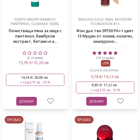
PURITO MIGHTY BAMBOO
ENOUGH GOLD SNAIL MOISTURE
PANTHENOL CLEANSER 150ML
FOUNDATION #13
Почистваща пяна за лице с
Фон дьо тен SPF30 PA++ цвят
пантенол, бамбуков
13 Муцин от охлюв, колаген,
екстракт, бетаин и а...
хиалуроно...
(0 отзива)
(16 отзива)
15,95 €/ 31,20 лв.
-20%
12,24 € 23,94 лв.
9,78 €/ 19,13 лв.
14,36 €/ 28,08 лв.
с код k10 за - 10 %
8,80 €/ 17,22 лв.
с код k10 за - 10 %
ДОБАВИ
ДОБАВИ
ПРОМО
ПРОМО