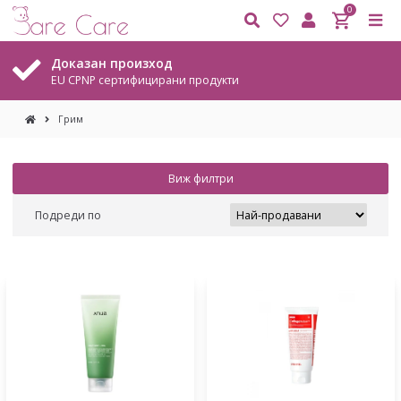
0
Безплатна доставка
На всички поръчки над 20.45 €. / 40,00 лв.
Грим
Виж филтри
Подреди по