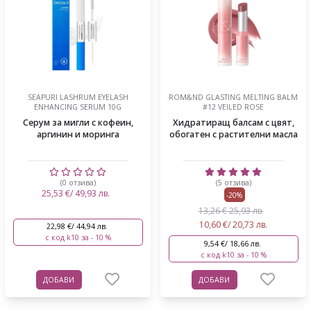
SEAPURI LASHRUM EYELASH
ROM&ND GLASTING MELTING BALM
ENHANCING SERUM 10G
#12 VEILED ROSE
Серум за мигли с кофеин,
Хидратиращ балсам с цвят,
аргинин и моринга
обогатен с растителни масла
(0 отзива)
(5 отзива)
25,53 €/ 49,93 лв.
-20%
13,26 € 25,93 лв.
10,60 €/ 20,73 лв.
22,98 €/ 44,94 лв.
с код k10 за - 10 %
9,54 €/ 18,66 лв.
с код k10 за - 10 %
ДОБАВИ
ДОБАВИ