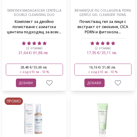
SKIN1004 MADAGASCAR CENTELLA
BEHANIQUE FIG COLLAGEN & PDRN
DOUBLE CLEANSING DUO
GENTLE GEL CLEANSER 150ML
Комплект за двойно
Почистващ гел за лице с
почистване с азиатска
екстракт от смокиня, CICA
центела подходящ за всек...
PDRN и фитокола...
(2 отзива)
(2 отзива)
31,64 €/ 61,88 лв.
17,95 €/ 35,11 лв.
28,48 €/ 55,69 лв.
16,16 €/ 31,60 лв.
с код k10 за - 10 %
с код k10 за - 10 %
ДОБАВИ
ДОБАВИ
ПРОМО