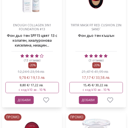
ENOUGH COLLAGEN 3IN1
TIRTIR MASK FIT RED CUSHION 23N
FOUNDATION #13
SAND`
Фон дьо тен SPF15 цвят 13 с
Фон дьо тен къшън
колаген, хиалуронова
киселина, ниацин...
(13 отзива)
(3 отзива)
-20%
-20%
12,24 € 23,94 лв.
21,47 € 41,99 лв.
9,78 €/ 19,13 лв.
17,17 €/ 33,58 лв.
8,80 €/ 17,22 лв.
15,45 €/ 30,22 лв.
с код k10 за - 10 %
с код k10 за - 10 %
ДОБАВИ
ДОБАВИ
ПРОМО
ПРОМО