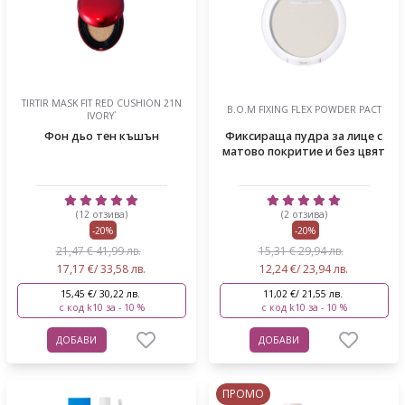
TIRTIR MASK FIT RED CUSHION 21N
B.O.M FIXING FLEX POWDER PACT
IVORY`
Фон дьо тен къшън
Фиксираща пудра за лице с
матово покритие и без цвят
(12 отзива)
(2 отзива)
-20%
-20%
21,47 € 41,99 лв.
15,31 € 29,94 лв.
17,17 €/ 33,58 лв.
12,24 €/ 23,94 лв.
15,45 €/ 30,22 лв.
11,02 €/ 21,55 лв.
с код k10 за - 10 %
с код k10 за - 10 %
ДОБАВИ
ДОБАВИ
ПРОМО