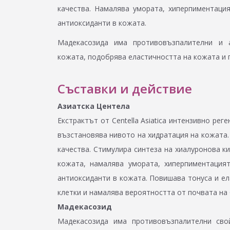
качества. Намалява умората, хиперпиментаци
антиоксиданти в кожата.
Мадекасозида има противовъзпалителни и а
кожата, подобрява еластичността на кожата и 
Съставки и действие
Азиатска Центела
Екстрактът от Centella Asiatica интензивно рег
възстановява нивото на хидратация на кожата.
качества. Стимулира синтеза на хиалуронова ки
кожата, намалява умората, хиперпиментация
антиоксиданти в кожата. Повишава тонуса и ел
клетки и намалява вероятността от почвата на 
Мадекасозид
Мадекасозида има противовъзпалителни сво