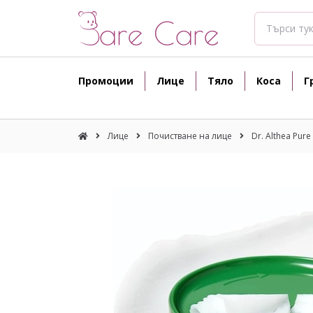
Промоции
Лице
Тяло
Коса
Г
Лице
Почистване на лице
Dr. Althea Pure