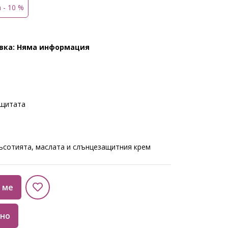
а - 10 %
авка: Няма информация
ащитата
ъсотията, маслата и слънцезащитния крем
 ме
но