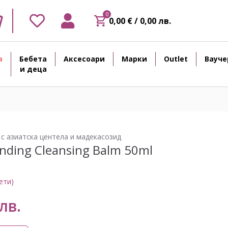
0
0,00 € / 0,00 лв.
а
Бебета
Аксесоари
Марки
Outlet
Вауче
и деца
 азиатска центела и мадекасозид
inding Cleansing Balm 50ml
ети)
лв.