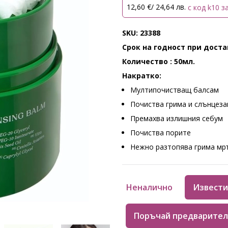
12,60 €/ 24,64 лв.
с код k10 з
SKU: 23388
Срок на годност при дост
Количество : 50мл.
Накратко:
Мултипочистващ балсам
Почиства грима и слънцез
Премахва излишния себум
Почиства порите
Нежно разтопява грима мр
Неналично
Извести
Поръчай предварител