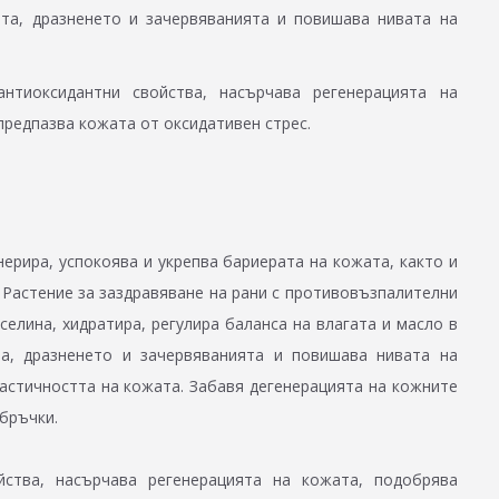
ята, дразненето и зачервяванията и повишава нивата на
нтиоксидантни свойства, насърчава регенерацията на
предпазва кожата от оксидативен стрес.
енерира, успокоява и укрепва бариерата на кожата, както и
 Растение за заздравяване на рани с противовъзпалителни
селина, хидратира, регулира баланса на влагата и масло в
та, дразненето и зачервяванията и повишава нивата на
астичността на кожата. Забавя дегенерацията на кожните
бръчки.
йства, насърчава регенерацията на кожата, подобрява