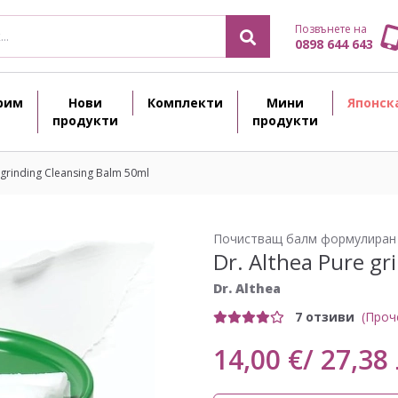
Позвънете на
0898 644 643
рим
Нови
Комплекти
Мини
Японск
продукти
продукти
 grinding Cleansing Balm 50ml
Почистващ балм формулиран с
Dr. Althea Pure gr
Dr. Althea
7 отзиви
(Проч
14,00 €/ 27,38 