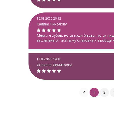
19.08.2025 20:12
Калина Николова
Много е хубав, но свърши бързо.. то си пиш
заслепена от яката му опаковка и въобще 
11.08.2025 14:10
Дориана Димитрова
1
2