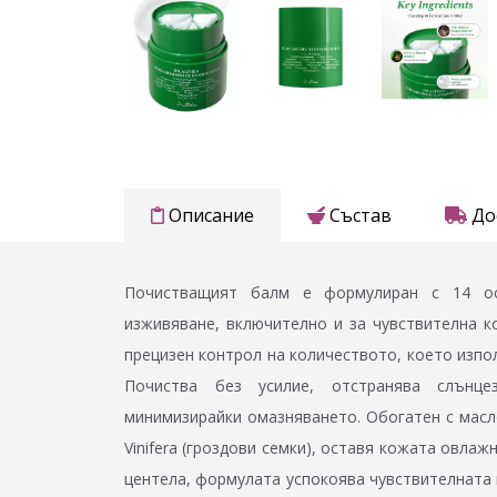
Описание
Състав
До
Почистващият балм е формулиран с 14 ос
изживяване, включително и за чувствителна к
прецизен контрол на количеството, което изпол
Почиства без усилие, отстранява слънце
минимизирайки омазняването. Обогатен с масло 
Vinifera (гроздови семки), оставя кожата овла
центела, формулата успокоява чувствителната 