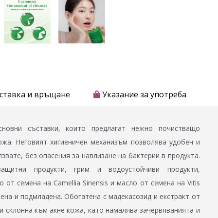
ставка и връщане
Указание за употреба
новни съставки, които предлагат нежно почистващо
ожа. Неговият хигиеничен механизъм позволява удобен и
звате, без опасения за навлизане на бактерии в продукта.
защитни продукти, грим и водоустойчиви продукти,
от семена на Camellia Sinensis и масло от семена на Vitis
жнена и подмладена. Обогатена с мадекасозид и екстракт от
и склонна към акне кожа, като намалява зачервяванията и