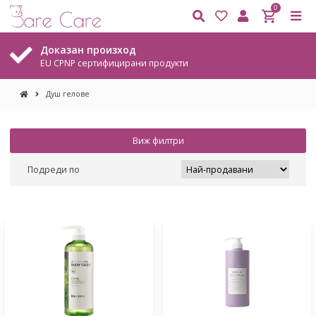
0
Доказан произход
EU CPNP сертифицирани продукти
Душ гелове
Виж филтри
Подреди по