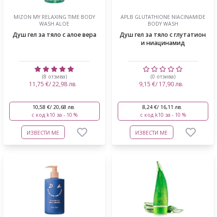
MIZON MY RELAXING TIME BODY
APLB GLUTATHIONE NIACINAMIDE
WASH ALOE
BODY WASH
Душ гел за тяло с алое вера
Душ гел за тяло с глутатион
и ниацинамид
(8 отзива)
(0 отзива)
11,75 €/ 22,98 лв.
9,15 €/ 17,90 лв.
10,58 €/ 20,68 лв.
8,24 €/ 16,11 лв.
с код k10 за - 10 %
с код k10 за - 10 %
ИЗВЕСТИ МЕ
ИЗВЕСТИ МЕ