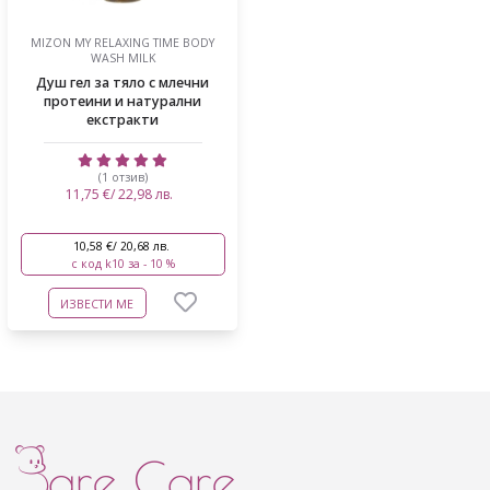
MIZON MY RELAXING TIME BODY
WASH MILK
Душ гел за тяло с млечни
протеини и натурални
екстракти
(1 отзив)
11,75 €/ 22,98 лв.
10,58 €/ 20,68 лв.
с код k10 за - 10 %
ИЗВЕСТИ МЕ