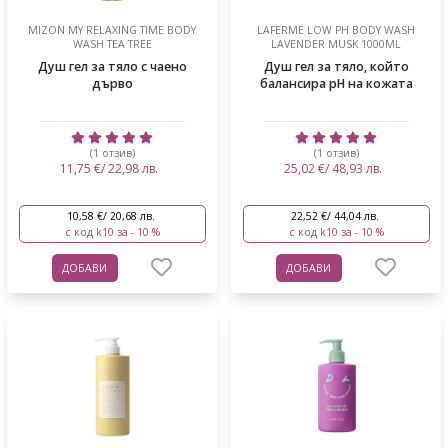
MIZON MY RELAXING TIME BODY
LAFERME LOW PH BODY WASH
WASH TEA TREE
LAVENDER MUSK 1000ML
Душ гел за тяло с чаено
Душ гел за тяло, който
дърво
балансира pH на кожата
(1 отзив)
(1 отзив)
11,75 €/ 22,98 лв.
25,02 €/ 48,93 лв.
10,58 €/ 20,68 лв.
22,52 €/ 44,04 лв.
с код k10 за - 10 %
с код k10 за - 10 %
ДОБАВИ
ДОБАВИ