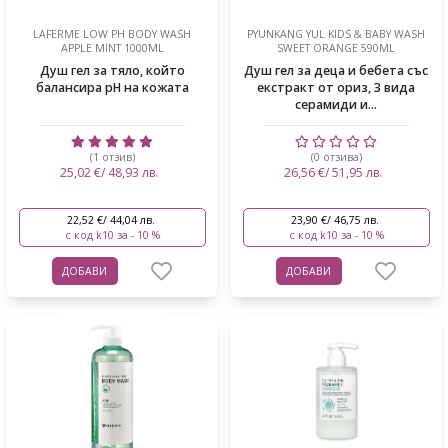
LAFERME LOW PH BODY WASH
PYUNKANG YUL KIDS & BABY WASH
APPLE MINT 1000ML
SWEET ORANGE 590ML
Душ гел за тяло, който
Душ гел за деца и бебета със
балансира pH на кожата
екстракт от ориз, 3 вида
серамиди и...
(1 отзив)
(0 отзива)
25,02 €/ 48,93 лв.
26,56 €/ 51,95 лв.
22,52 €/ 44,04 лв.
23,90 €/ 46,75 лв.
с код k10 за - 10 %
с код k10 за - 10 %
ДОБАВИ
ДОБАВИ