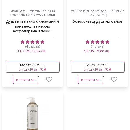
DEAR DOER THE HIDDEN SILKY
HOLIKA HOLIKA SHOWER GEL ALOE
BODY AND HAND WASH 300ML
92% (250 ML)
Душ гел за тяло с киселини и
Успокояващ душ гел с алое
пантенол за нежно
ексфолиране и почи...
(4 отзива)
(1 отзив)
11,73 €/ 22,94 лв.
8,12 €/ 15,88 лв.
10,56 €/ 20,65 лв.
7,31 €/ 14,29 лв.
с код k10 за - 10 %
с код k10 за - 10 %
ИЗВЕСТИ МЕ
ИЗВЕСТИ МЕ