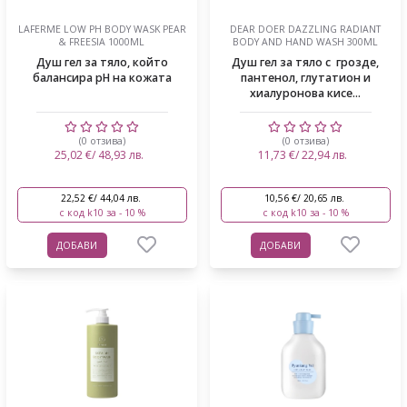
LAFERME LOW PH BODY WASK PEAR
DEAR DOER DAZZLING RADIANT
& FREESIA 1000ML
BODY AND HAND WASH 300ML
Душ гел за тяло, който
Душ гел за тяло с грозде,
балансира pH на кожата
пантенол, глутатион и
хиалуронова кисе...
(0 отзива)
(0 отзива)
25,02 €/ 48,93 лв.
11,73 €/ 22,94 лв.
22,52 €/ 44,04 лв.
10,56 €/ 20,65 лв.
с код k10 за - 10 %
с код k10 за - 10 %
ДОБАВИ
ДОБАВИ