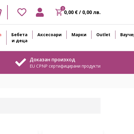
0
0,00 € / 0,00 лв.
а
Бебета
Аксесоари
Марки
Outlet
Вауче
и деца
Доказан произход
EU CPNP сертифицирани продукти