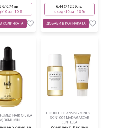
5 €/ 6,74 лв.
6,44 €/ 12,59 лв.
 k10 за - 10 %
с код k10 за - 10 %
В КОЛИЧКАТА
ДОБАВИ
В КОЛИЧКАТА
DOUBLE CLEANSING MINI SET
FUMED HAIR OIL (LA
SKIN1004 MADAGASCAR
A) 30ML MINI'
CENTELLA
ирано олио за
Комплект Двойно