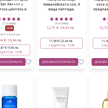
F50+ PA++++ с
Хималайската сол, 9
коса 
тска центела и
вида пептиди,
предпаз
иалуроно...
азиатска центела...
(7 отзива)
(4 отзива)
12,75 €/ 24,94 лв.
12,75
-30%
64 € 14,94 лв.
34 €/ 10,44 лв.
11,48 €/ 22,44 лв.
11,4
с код k10 за - 10 %
с код
,81 €/ 9,40 лв.
код k10 за - 10 %
ВИ
В КОЛИЧКАТА
ДОБАВИ
В КОЛИЧКАТА
ДОБАВИ