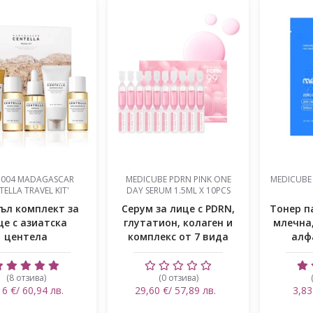
1004 MADAGASCAR
MEDICUBE PDRN PINK ONE
MEDICUBE 
TELLA TRAVEL KIT'
DAY SERUM 1.5ML X 10PCS
ъл комплект за
Серум за лице с PDRN,
Тонер п
це с азиатска
глутатион, колаген и
млечна
центела
комплекс от 7 вида
алф
хиа...
к
(8 отзива)
(0 отзива)
16 €/ 60,94 лв.
29,60 €/ 57,89 лв.
3,83