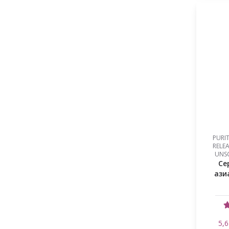
Серамид
Сквалан
Токоферол
Транексамовата киселина
Хиалуронова киселина комплекс
Хидролизиран еластин
Хималайска сол
Хутиния
PURI
RELE
Чаено дърво
UNSC
Се
Яйца от сьомга
ази
5,6