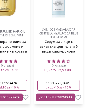
SKIN1004 MADAGASCAR
ERFUMED HAIR OIL
CENTELLA HYALU-CICA BLUE
HUS) 30ML MINI'
SERUM 30 ML
ирано олио за
Серум за лице с
за оформяне и
азиатска центела и 5
ване на косата
вида хиалуронова
киселина ми...
10 отзива)
(4 отзива)
 €/ 24,94 лв.
13,26 €/ 25,93 лв.
8 €/ 22,44 лв.
11,93 €/ 23,34 лв.
 k10 за - 10 %
с код k10 за - 10 %
В КОЛИЧКАТА
ДОБАВИ
В КОЛИЧКАТА