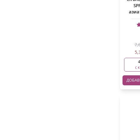
Глутатион
SP
Holika Holika
азиа
Екстракт от кора на върба
х
I'm From
Женшен
iUNIK
Зелен чай
Jumiso
7,
Каолинова глина
5,
Lador
Колаген
4
Mary&May
с 
Куркума
MEDICUBE
ДОБА
Лактобацилус фермент
Missha
Лимонената киселина
MIZON
Мадекасозид
PURITO
Масло от Жожоба
PYUNKANG Yul
Масло от семена на макадамия -
Skin1004
Мед