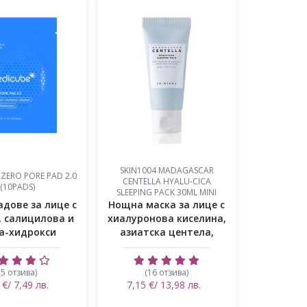
SKIN1004 MADAGASCAR
ZERO PORE PAD 2.0
CENTELLA HYALU-CICA
(10PADS)
SLEEPING PACK 30ML MINI
адове за лице с
Нощна маска за лице с
, салицилова и
хиалуронова киселина,
а-хидрокси
азиатска центела,
иселин...
ниа...
(5 отзива)
(16 отзива)
 €/ 7,49 лв.
7,15 €/ 13,98 лв.