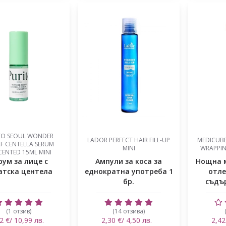
TO SEOUL WONDER
LADOR PERFECT HAIR FILL-UP
MEDICUB
AF CENTELLA SERUM
MINI
WRAPPIN
ENTED 15ML MINI
рум за лице с
Ампули за коса за
Нощна м
атска центела
еднократна употреба 1
отле
бр.
съдъ
ниа
(1 отзив)
(14 отзива)
2 €/ 10,99 лв.
2,30 €/ 4,50 лв.
2,42