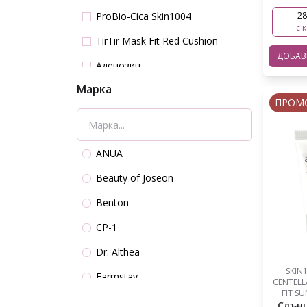
ProBio-Cica Skin1004
28
с 
TirTir Mask Fit Red Cushion
ДОБА
Аденозин
Марка
Азиатска Центела
ПРОМ
Алантоин
Алое
ANUA
Алфа Хидрокси киселини
Beauty of Joseon
Арбутин
Benton
Аргинин
CP-1
Бета-глюкан
Dr. Althea
Бетаин
SKIN
Farmstay
CENTELL
Бетаин салицилат
FIT SU
Heimish
Слън