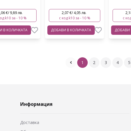
,06 €/ 9,89 лв.
2,07 €/ 4,05 лв.
2,1
код k10 за - 10 %
с код k10 за - 10 %
с код
ВИ
В КОЛИЧКАТА
ДОБАВИ
В КОЛИЧКАТА
ДОБАВИ
1
2
3
4
5
Информация
Доставка