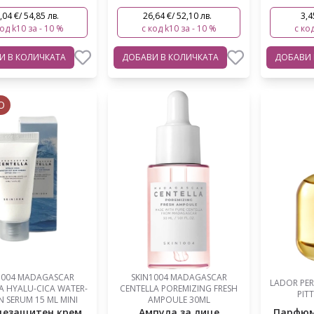
,04 €/ 54,85 лв.
26,64 €/ 52,10 лв.
3,4
код k10 за - 10 %
с код k10 за - 10 %
с код
ВИ
В КОЛИЧКАТА
ДОБАВИ
В КОЛИЧКАТА
ДОБАВИ
О
1004 MADAGASCAR
SKIN1004 MADAGASCAR
LADOR PER
A HYALU-CICA WATER-
CENTELLA POREMIZING FRESH
PITT
N SERUM 15 ML MINI
AMPOULE 30ML
цезащитен крем
Ампула за лице
Парфюм