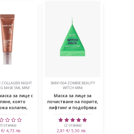
E COLLAGEN NIGHT
SKIN1004 ZOMBIE BEAUTY
G MASK 5ML MINI'
WITCH MINI
аска за лице с
Маска за лице за
пяне, която
почистване на порите,
ржа колаген,
лифтинг и подобрява
цинамид...
кожнит...
(0 отзива)
(2 отзива)
 €/ 4,73 лв.
2,81 €/ 5,50 лв.