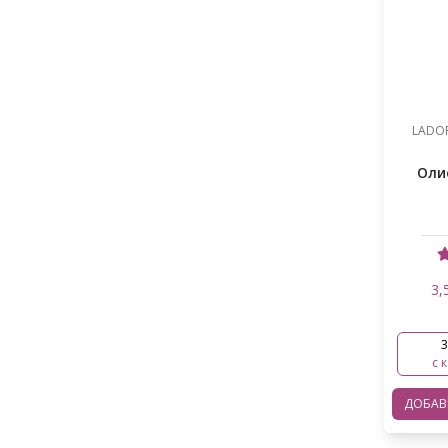
TirTir
Млечна киселина
Муцин от охлюв
Невен
LADOR
Ниацинамид
Ориз
Оли
Пантенол
Пелин
Пептиди
3,
Полихидрокси киселини PHA
3
Прополис
с 
Розмарин
ДОБА
Салициловата киселина