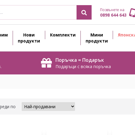
Позвънете на
0898 644 643
рим
Нови
Комплекти
Мини
Японск
продукти
продукти
Поръчка = Подарък
.
Подаръци с всяка поръчка
реди по