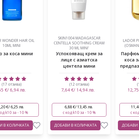
SKIN1004 MADAGASCAR
 WONDER HAIR OIL
LADOR P
CENTELLA SOOTHING CREAM
10ML MINI
(OSMANT
30 ML MINI'
о за коса мини
Успокояващ крем за
Парфюм
лице с азиатска
коса 
центела мини
предпаз
(17 отзива)
(12 отзива)
(
55 €/ 6,94 лв.
7,64 €/ 14,94 лв.
12,75
,20 €/ 6,25 лв.
6,88 €/ 13,45 лв.
11,4
код k10 за - 10 %
с код k10 за - 10 %
с код
ВИ
В КОЛИЧКАТА
ДОБАВИ
В КОЛИЧКАТА
ДОБАВИ