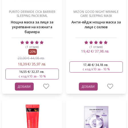
PURITO DERMIDE CICA BARRIER
MIZON GOOD NIGHT WRINKLE
SLEEPING PACK 80ML
CARE SLEEPING MASK
Нощна маска за лице за
Анти-ейдж нощна маска за
укрепване на кожната
лице с охлюв
бариера
(1 отзив)
(1 отзив)
19,42 €/ 37,98 лв.
-20%
23,00 € 44,98 лв.
18,39 €/ 35,97 лв.
17,48 €/ 34,18 лв.
с код k10 за - 10 %
16,55 €/ 32,37 лв.
с код k10 за - 10 %
ДОБАВИ
ДОБАВИ