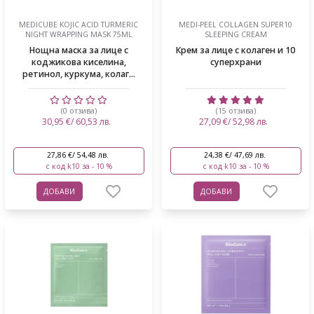
MEDICUBE KOJIC ACID TURMERIC
MEDI-PEEL COLLAGEN SUPER10
NIGHT WRAPPING MASK 75ML
SLEEPING CREAM
Нощна маска за лице с
Крем за лице с колаген и 10
коджикова киселина,
суперхрани
ретинол, куркума, колаг...
(0 отзива)
(15 отзива)
30,95 €/ 60,53 лв.
27,09 €/ 52,98 лв.
27,86 €/ 54,48 лв.
24,38 €/ 47,69 лв.
с код k10 за - 10 %
с код k10 за - 10 %
ДОБАВИ
ДОБАВИ