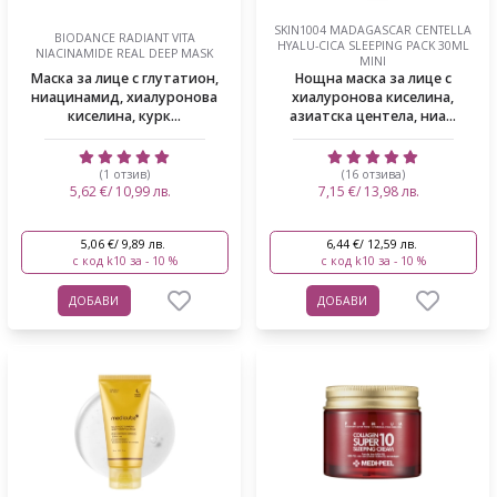
SKIN1004 MADAGASCAR CENTELLA
BIODANCE RADIANT VITA
HYALU-CICA SLEEPING PACK 30ML
NIACINAMIDE REAL DEEP MASK
MINI
Маска за лице с глутатион,
Нощна маска за лице с
ниацинамид, хиалуронова
хиалуронова киселина,
киселина, курк...
азиатска центела, ниа...
(1 отзив)
(16 отзива)
5,62 €/ 10,99 лв.
7,15 €/ 13,98 лв.
5,06 €/ 9,89 лв.
6,44 €/ 12,59 лв.
с код k10 за - 10 %
с код k10 за - 10 %
ДОБАВИ
ДОБАВИ