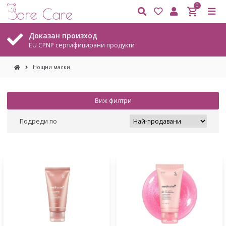
0
Доказан произход
EU CPNP сертифицирани продукти
Нощни маски
Виж филтри
Подреди по