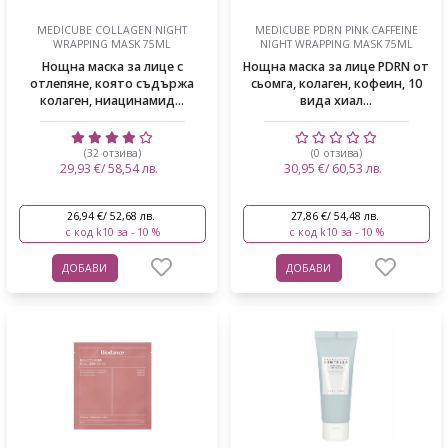
MEDICUBE COLLAGEN NIGHT
MEDICUBE PDRN PINK CAFFEINE
WRAPPING MASK 75ML
NIGHT WRAPPING MASK 75ML
Нощна маска за лице с
Нощна маска за лице PDRN от
отлепяне, която съдържа
сьомга, колаген, кофеин, 10
колаген, ниацинамид...
вида хиал...
(32 отзива)
(0 отзива)
29,93 €/ 58,54 лв.
30,95 €/ 60,53 лв.
26,94 €/ 52,68 лв.
27,86 €/ 54,48 лв.
с код k10 за - 10 %
с код k10 за - 10 %
ДОБАВИ
ДОБАВИ