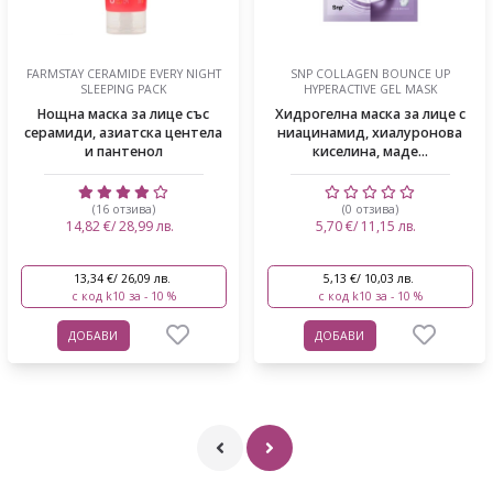
FARMSTAY CERAMIDE EVERY NIGHT
SNP COLLAGEN BOUNCE UP
SLEEPING PACK
HYPERACTIVE GEL MASK
Нощна маска за лице със
Хидрогелна маска за лице с
серамиди, азиатска центела
ниацинамид, хиалуронова
и пантенол
киселина, маде...
(16 отзива)
(0 отзива)
14,82 €/ 28,99 лв.
5,70 €/ 11,15 лв.
13,34 €/ 26,09 лв.
5,13 €/ 10,03 лв.
с код k10 за - 10 %
с код k10 за - 10 %
ДОБАВИ
ДОБАВИ