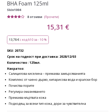
BHA Foam 125ml
Skin1004
8 отзиви
(Прочети)
15,31 €
13,78 €
с код k10 за - 10 %
SKU: 20732
Срок на годност при доставка: 2028/12/03
Количество : 125мл.
Накратко:
Салицилова киселина – премахва замърсяванията
Комплекс от чаено дърво, кипарисова вода и кралски бор
Почиства порите
Регулира омазняването
Премахва мъртвата кожа
Подходящ за всеки тип кожа, дори за чувствителна