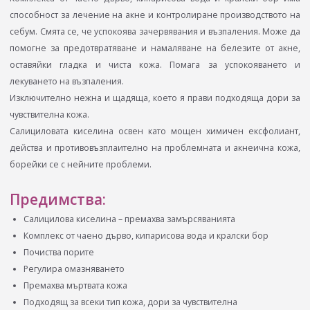
способност за лечение на акне и контролиране производството на
себум. Смята се, че успокоява зачервявания и възпаления. Може да
помогне за предотвратяване и намаляване на белезите от акне,
оставяйки гладка и чиста кожа. Помага за успокояването и
лекуването на възпаления.
Изключително нежна и щадяща, което я прави подходяща дори за
чувствителна кожа.
Салициловата киселина освен като мощен химичен ексфолиант,
действа и противовъзплаително на проблемната и акнеична кожа,
борейки се с нейните проблеми.
Предимства:
Салицилова киселина – премахва замърсяванията
Комплекс от чаено дърво, кипарисова вода и кралски бор
Почиства порите
Регулира омазняването
Премахва мъртвата кожа
Подходящ за всеки тип кожа, дори за чувствителна