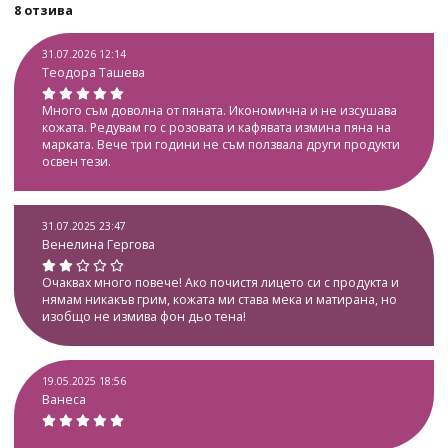
8 отзива
31.07.2026 12:14
Теодора Ташева
Много съм доволна от пяната. Икономична и не изсушава
кожата. Редувам го с розовата и кафявата измина пяна на
марката. Вече три години не съм ползвала други продукти
освен тези.
31.07.2025 23:47
Венелина Гергова
Очаквах много повече! Ако почистя лицето си с продукта и
нямам никакъв грим, кожата ми става мека и матирана, но
изобщо не измива фон дьо тена!
19.05.2025 18:56
Ванеса