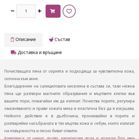
Описание
Състав
Доставка и връщане
Почистващата пяна от серията е подходяща за чувствителна кожа,
склонна към акне.
Благодарение на салициловата киселина в състава си, тази нежна
пяна ще разтвори мастните образувания и мъртвите клетки във
вашите пори, помагайки им да излязат. Почиства порите, регулира
омазняването и прави кожата мека и еластична без да я изсушава.
Нейното действие е в дълбочина, прониквайки в порите и
разтваряйки насъбраната в тях мъртва кожа и себум, които излизат
на повърхността и лесно биват отмити.
Комплекса от чаено дърво, кипарисова вода и кралски бор има