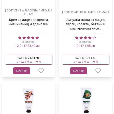
JIGOTT ZENZIA PLACENTA AMPOULE
JIGOTT PEARL REAL AMPOULE MASK
CREAM
Крем за лице с плацента
Ампулна маска за лице с
ниацинамид и аденозин
перли, колаген, бетаин и
хиалуронова кисе...
(5 отзива)
(6 отзива)
12,01 €/ 23,49 лв.
1,01 €/ 1,98 лв.
10,81 €/ 21,14 лв.
0,91 €/ 1,78 лв.
с код k10 за - 10 %
с код k10 за - 10 %
ДОБАВИ
ДОБАВИ