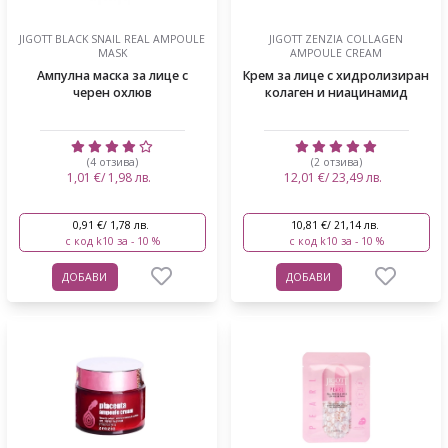
JIGOTT BLACK SNAIL REAL AMPOULE
JIGOTT ZENZIA COLLAGEN
MASK
AMPOULE CREAM
Ампулна маска за лице с
Крем за лице с хидролизиран
черен охлюв
колаген и ниацинамид
(4 отзива)
(2 отзива)
1,01 €/ 1,98 лв.
12,01 €/ 23,49 лв.
0,91 €/ 1,78 лв.
10,81 €/ 21,14 лв.
с код k10 за - 10 %
с код k10 за - 10 %
ДОБАВИ
ДОБАВИ