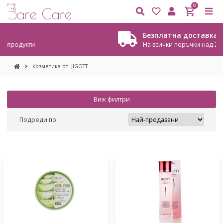
0
Безплатна доставка
На всички поръчки над 20.45 €. / 40,00 лв.
Козметика от: JIGOTT
Виж филтри
Подреди по