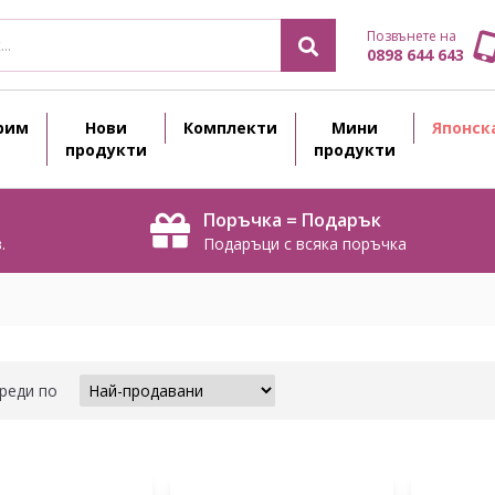
Позвънете на
0898 644 643
рим
Нови
Комплекти
Мини
Японск
продукти
продукти
Поръчка = Подарък
.
Подаръци с всяка поръчка
реди по