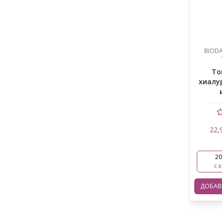
BIODA
То
хиалу
22,
20
с 
ДОБА