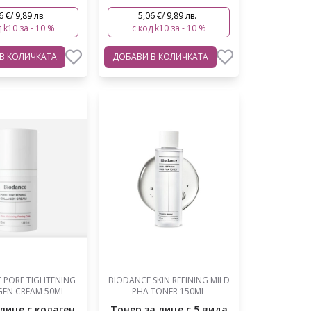
6 €/ 9,89 лв.
5,06 €/ 9,89 лв.
 k10 за - 10 %
с код k10 за - 10 %
В КОЛИЧКАТА
ДОБАВИ
В КОЛИЧКАТА
 PORE TIGHTENING
BIODANCE SKIN REFINING MILD
EN CREAM 50ML
PHA TONER 150ML
лице с колаген,
Тонер за лице с 5 вида