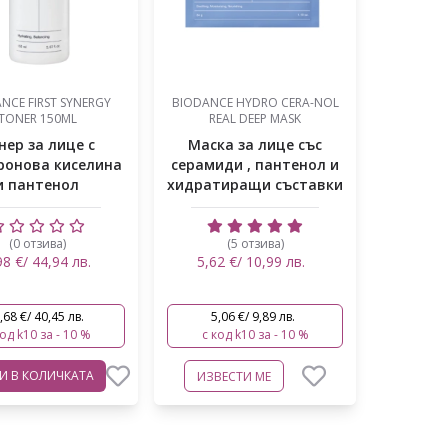
NCE FIRST SYNERGY
BIODANCE HYDRO CERA-NOL
TONER 150ML
REAL DEEP MASK
нер за лице с
Маска за лице със
ронова киселина
серамиди , пантенол и
и пантенол
хидратиращи съставки
(0 отзива)
(5 отзива)
98 €/ 44,94 лв.
5,62 €/ 10,99 лв.
,68 €/ 40,45 лв.
5,06 €/ 9,89 лв.
код k10 за - 10 %
с код k10 за - 10 %
ВИ
В КОЛИЧКАТА
ИЗВЕСТИ МЕ