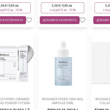
,06 €/ 9,89 лв.
5,06 €/ 9,89 лв.
5,0
код k10 за - 10 %
с код k10 за - 10 %
с код
ВИ
В КОЛИЧКАТА
ДОБАВИ
В КОЛИЧКАТА
ДОБАВИ
CE HYDRO CERAMIDE
BIODANCE HYDRO CERA-NOL
BIODANCE
ING POWDER 1G*30EA
AMPOULE 50ML
COLLAG
тваща пудра с 5
Ампула за лице с
Крем за 