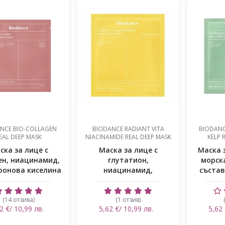
NCE BIO-COLLAGEN
BIODANCE RADIANT VITA
BIODANC
EAL DEEP MASK
NIACINAMIDE REAL DEEP MASK
KELP 
ска за лице с
Маска за лице с
Маска з
ен, ниацинамид,
глутатион,
морск
ронова киселина
ниацинамид,
състав
и стяг...
хиалуронова киселина,
курк...
(14 отзива)
(1 отзив)
2 €/ 10,99 лв.
5,62 €/ 10,99 лв.
5,62 