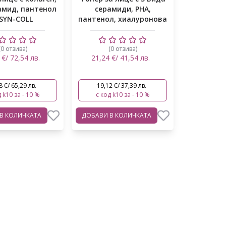
мид, пантенол
серамиди, PHA,
 SYN-COLL
пантенол, хиалуронова
кисел...
(0 отзива)
(0 отзива)
 €/ 72,54 лв.
21,24 €/ 41,54 лв.
8 €/ 65,29 лв.
19,12 €/ 37,39 лв.
 k10 за - 10 %
с код k10 за - 10 %
В КОЛИЧКАТА
ДОБАВИ
В КОЛИЧКАТА