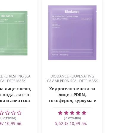
E REFRESHING SEA
BIODANCE REJUVENATING
REAL DEEP MASK
CAVIAR PDRN REAL DEEP MASK
а лице с келп,
Хидрогелна маска за
а вода, лакто
лице с PDRN,
ки и азиатска
токоферол, куркума и
цент...
ший
(0 отзива)
(2 отзива)
€/ 10,99 лв.
5,62 €/ 10,99 лв.