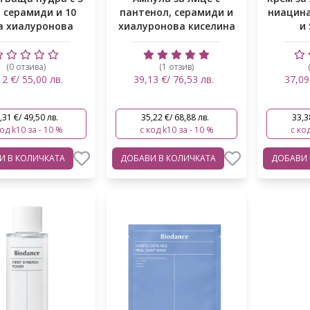
 серамиди и 10
пантенол, серамиди и
ниацина
а хиалуронова
хиалуронова киселина
и
киселина
(0 отзива)
(1 отзив)
12 €/ 55,00 лв.
39,13 €/ 76,53 лв.
37,09
,31 €/ 49,50 лв.
35,22 €/ 68,88 лв.
33,3
код k10 за - 10 %
с код k10 за - 10 %
с код
ВИ
В КОЛИЧКАТА
ДОБАВИ
В КОЛИЧКАТА
ДОБАВИ