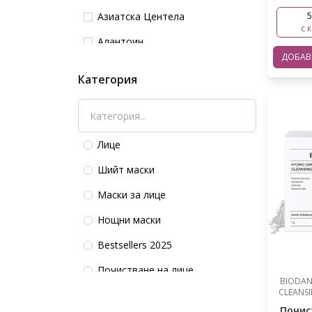
Азиатска Центела
5
с 
Алантоин
ДОБА
Бетаин
Категория
Бифидобактерии
Колаген
Куркума
Лице
Лактобацилус фермент
Шийт маски
Мадекасозид
Маски за лице
Морски Зърнастец
Нощни маски
Ниацинамид
Bestsellers 2025
Пантенол
Почистване на лице
BIODAN
Полихидрокси киселини PHA
CLEANS
Ексфолианти за лице
Почис