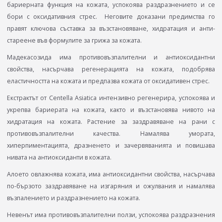
бариерната функция на кожата, успокоява раздразнението и се
бори с оксидативния стрес. Неговите доказани предимства го
правят ключова съставка за възстановяване, хидратация и анти-
стареене във формулите за грижа за кожата.
Мадекасозида има противовъзпалителни и антиоксидантни
свойства, насърчава регенерацията на кожата, подобрява
еластичността на кожата и предпазва кожата от оксидативен стрес.
Екстрактът от Centella Asiatica интензивно регенерира, успокоява и
укрепва бариерата на кожата, както и възстановява нивото на
хидратация на кожата. Растение за заздравяване на рани с
противовъзпалителни качества. Намалява умората,
хиперпиментацията, дразненето и зачервяванията и повишава
нивата на антиоксиданти в кожата.
Алоето овлажнява кожата, има антиоксидантни свойства, насърчава
по-бързото заздравяване на изгаряния и ожулвания и намалява
възпалението и раздразнението на кожата.
Невенът има противовъзпалителни ползи, успокоява раздразнения