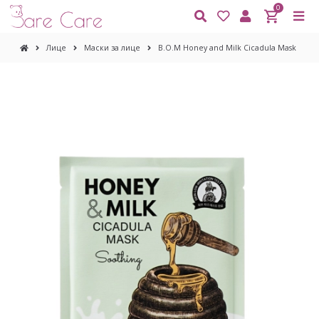
0
Лице
Маски за лице
B.O.M Honey and Milk Cicadula Mask