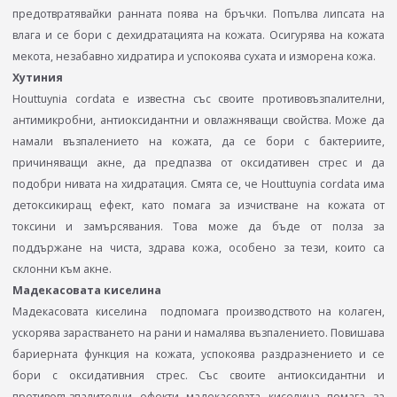
предотвратявайки ранната поява на бръчки. Попълва липсата на
влага и се бори с дехидратацията на кожата. Осигурява на кожата
мекота, незабавно хидратира и успокоява сухата и изморена кожа.
Хутиния
Houttuynia cordata e известна със своите противовъзпалителни,
антимикробни, антиоксидантни и овлажняващи свойства. Mоже да
намали възпалението на кожата, да се бори с бактериите,
причиняващи акне, да предпазва от оксидативен стрес и да
подобри нивата на хидратация. Смята се, че Houttuynia cordata има
детоксикиращ ефект, като помага за изчистване на кожата от
токсини и замърсявания. Това може да бъде от полза за
поддържане на чиста, здрава кожа, особено за тези, които са
склонни към акне.
Мадекасовата киселина
Мадекасовата киселина подпомага производството на колаген,
ускорява зарастването на рани и намалява възпалението. Повишава
бариерната функция на кожата, успокоява раздразнението и се
бори с оксидативния стрес. Със своите антиоксидантни и
противовъзпалителни ефекти мадекасовата киселина помага за