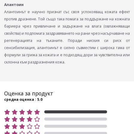
Алантоин
Алантоинът е научно признат със своя успокояващ кожата ефект
против дразнене. Той също така помага за поддържане на кожната
бариера чрез привличане и задържане на влага (овлажняващи
свойства) и подпомага заздравяването на рани чрез насърчаване на
регенерацията на тъканите. Поради ниския си риск от
сенсибилизация, алантоинът е силно съвместим с широка гама от
формули за грижа за кожата и е подходящ дори за чувствителна или
склонна към раздразнения кожа.
Оценка за продукт
средна оценка : 5.0