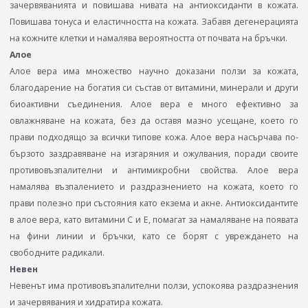
зачервяванията и повишава нивата на антиоксиданти в кожата.
Повишава тонуса и еластичността на кожата. Забавя дегенерацията
на кожните клетки и намалява вероятността от почвата на бръчки.
Алое
Алое вера има множество научно доказани ползи за кожата,
благодарение на богатия си състав от витамини, минерали и други
биоактивни съединения. Алое вера е много ефективно за
овлажняване на кожата, без да оставя мазно усещане, което го
прави подходящо за всички типове кожа. Алое вера насърчава по-
бързото заздравяване на изгаряния и ожулвания, поради своите
противовъзпалителни и антимикробни свойства. Алое вера
намалява възпалението и раздразнението на кожата, което го
прави полезно при състояния като екзема и акне. Антиоксидантите
в алое вера, като витамини C и E, помагат за намаляване на появата
на фини линии и бръчки, като се борят с увреждането на
свободните радикали.
Невен
Невенът има противовъзпалителни ползи, успокоява раздразнения
и зачервявания и хидратира кожата.