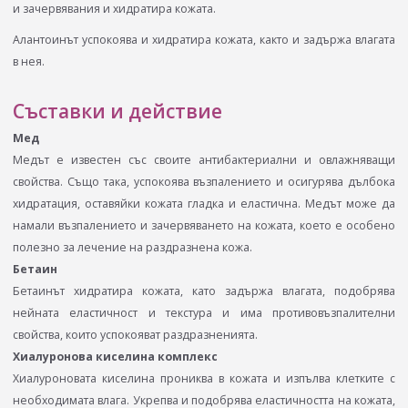
и зачервявания и хидратира кожата.
Алантоинът успокоява и хидратира кожата, както и задържа влагата
в нея.
Съставки и действие
Мед
Медът е известен със своите антибактериални и овлажняващи
свойства. Също така, успокоява възпалението и осигурява дълбока
хидратация, оставяйки кожата гладка и еластична. Медът може да
намали възпалението и зачервяването на кожата, което е особено
полезно за лечение на раздразнена кожа.
Бетаин
Бетаинът хидратира кожата, като задържа влагата, подобрява
нейната еластичност и текстура и има противовъзпалителни
свойства, които успокояват раздразненията.
Хиалуронова киселина комплекс
Хиалуроновата киселина прониква в кожата и изпълва клетките с
необходимата влага. Укрепва и подобрява еластичността на кожата,