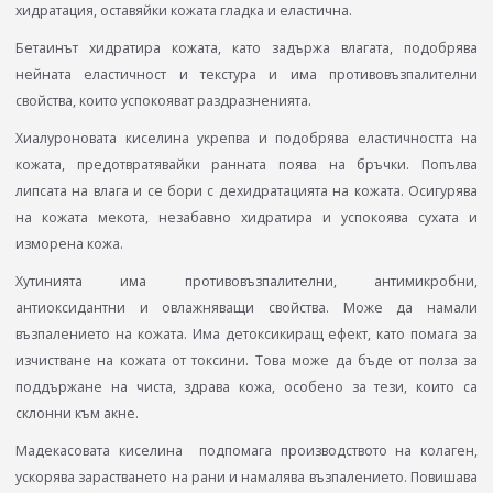
хидратация, оставяйки кожата гладка и еластична.
Бетаинът хидратира кожата, като задържа влагата, подобрява
нейната еластичност и текстура и има противовъзпалителни
свойства, които успокояват раздразненията.
Хиалуроновата киселина укрепва и подобрява еластичността на
кожата, предотвратявайки ранната поява на бръчки. Попълва
липсата на влага и се бори с дехидратацията на кожата. Осигурява
на кожата мекота, незабавно хидратира и успокоява сухата и
изморена кожа.
Хутинията има противовъзпалителни, антимикробни,
антиоксидантни и овлажняващи свойства. Mоже да намали
възпалението на кожата. Има детоксикиращ ефект, като помага за
изчистване на кожата от токсини. Това може да бъде от полза за
поддържане на чиста, здрава кожа, особено за тези, които са
склонни към акне.
Мадекасовата киселина подпомага производството на колаген,
ускорява зарастването на рани и намалява възпалението. Повишава