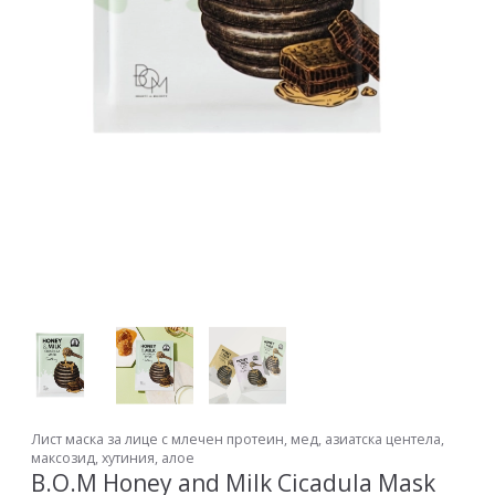
Лист маска за лице с млечен протеин, мед, азиатска центела,
максозид, хутиния, алое
B.O.M Honey and Milk Cicadula Mask