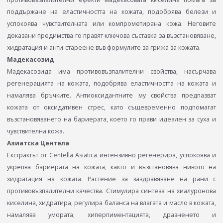
поддържане на еластичността на кожата, подобрява белези и
успокоява чувствителната или компрометирана кожа. Неговите
доказани предимства го правят ключова съставка за възстановяване,
хидратация и анти-стареене във формулите за грижа за кожата.
Мадекасозид
Мадекасозида има противовъзпалителни свойства, насърчава
регенерацията на кожата, подобрява еластичността на кожата и
намалява бръчките. Антиоксидантните му свойства предпазват
кожата от оксидативен стрес, като същевременно подпомагат
възстановяването на бариерата, което го прави идеален за суха и
чувствителна кожа.
Азиатска Центела
Екстрактът от Centella Asiatica интензивно регенерира, успокоява и
укрепва бариерата на кожата, както и възстановява нивото на
хидратация на кожата. Растение за заздравяване на рани с
противовъзпалителни качества. Стимулира синтеза на хиалуронова
киселина, хидратира, регулира баланса на влагата и масло в кожата,
намалява умората, хиперпиментацията, дразненето и