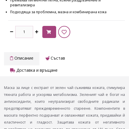
Премахва пигментни петна, кожни раздразнение и
ревитализира
Подходяща за проблемна, мазна и комбинирана кожа
Описание
Състав
Доставка и връщане
Маска за лице с екстракт от зелен чай съживява кожата, стимулира
тяхната работа и ускорява метаболизма. Зеленият чай е богат на
антиоксиданти, които неутрализират свободните радикали и
предотвратяват преждевременното стареене. Компонентите в
маската перфектно подхранват и овлажняват кожата, придавайки й
еластичност и гладкост. Защитава кожата от негативното