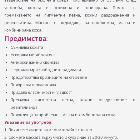
въздействие на околната среда, по-специално от UV лъчи. След
употреба, кожата е освежена и тонизирана. Помага за
премахването на пигментни петна, кожни раздразнения и
ревитализира. Маската е подходяща за проблемна, мазна и
комбинирана кожа.
Предимства:
Съживява кожата
Ускорява метаболизма
Антиоксидантни свойства
Неутрализира свободните радикали
Предотвратява признаците на стареене
Подхранва и овлажнява
Придава еластичност и гладкост
Премахва пигментни петна, кожни раздразнение и
ревитализира
Подходяща за проблемна, мазна и комбинирана кожа
Указание за употреба:
1. Почистете лицето си и тонизирайте с тонер.
2. Сложете маската върху чисто и сухо лице за 20-30 минути.