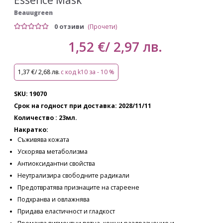
Beauugreen
0 отзиви
(Прочети)
1,52 €/ 2,97 лв.
1,37 €/ 2,68 лв.
с код k10 за - 10 %
SKU: 19070
Срок на годност при доставка: 2028/11/11
Количество : 23мл.
Накратко:
Съживява кожата
Ускорява метаболизма
Антиоксидантни свойства
Неутрализира свободните радикали
Предотвратява признаците на стареене
Подхранва и овлажнява
Придава еластичност и гладкост