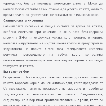
увреждания, без да повишава фоточувствителността. Може да
намали възпалителните лезии от акне и да успокои кожата, което го
прави идеален за чувствителна, склонна към акне или зряла кожа.
Салициловата киселина
Салициловата киселина е мощна съставка за грижа за кожата,
особено ефективна при лечение на акне. Като бета-хидрокси
киселина (BHA), тя ексфолира кожата, като прониква в порите,
намалява натрупването на мъртви кожни клетки и предотвратява
запушването на порите. Освен това, салициловата киселина
регулира производството на себум, което контролира
омазняването, минимизира външния вид на порите и изглажда
текстурата на кожата.
Екстракт от бор
Екстрактите от бор предлагат няколко научно доказани ползи за
кожата. Боровата кора е мощен антиоксидант, който предпазва от
UV увреждане, намалява признаците на стареене и подобрява
хидратацията и еластичността на кожата. Съединенията,
съдържащи се в бор имат противовъзпалителни ефекти, което ги
прави идеални за успокояване на раздразнена или чувствителна