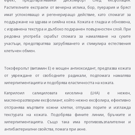
ефект, предотвратявайки дискомфорт след ексфолация.
Растителните екстракти от вечерна иглика, бор, пуерария и бряст
имат успокояващо и регенериращо действие, като спомагат за
поддържане на здрава и сияйна кожа. Кожата е гладка и обновена,
с изравнена текстура и дълбоко подхранен повърхностен слой. При
редовна употреба скрабът спомага за намаляване на сухите
участъци, предотвратява загрубяването и стимулира естествения
клетъчен обмен.
Токоферолът (витамин Е) e мощен антиоксидант, предпазва кожата
от увреждане от свободните радикали, подпомага намалява
хиперпигментацията и подобрява еластичността на кожата.
Каприлоил салициловата киселина (LHA) е нежен,
масленоразтворим ексфолиант, който нежно ексфолира, ефективно
отстранява мъртвите кожни клетки, отпушва порите и изглажда
текстурата на кожата. Подобрява фините линии, бръчките и
хиперпигментацията. Също така има противовъзпалителни и
антибактериални свойства, помага при акне.