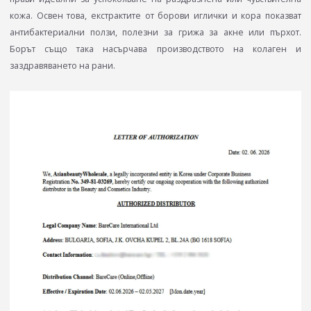
кожа. Освен това, екстрактите от борови иглички и кора показват
антибактериални ползи, полезни за грижа за акне или пърхот.
Борът също така насърчава производството на колаген и
заздравяването на рани.