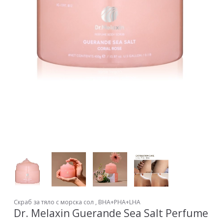
Скраб за тяло с морска сол , BHA+PHA+LHA
Dr. Melaxin Guerande Sea Salt Perfume