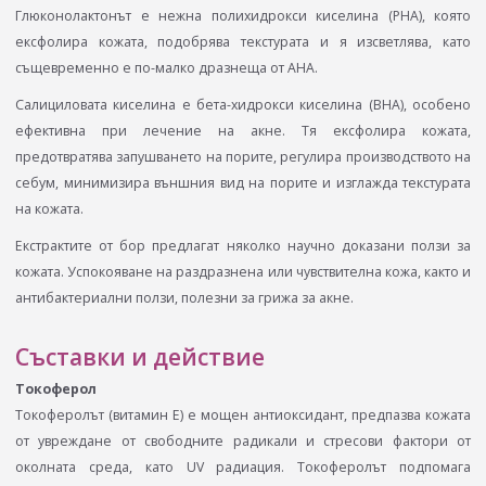
Глюконолактонът е нежна полихидрокси киселина (PHA), която
ексфолира кожата, подобрява текстурата и я изсветлява, като
същевременно e по-малко дразнеща от AHA.
Салициловата киселина е бета-хидрокси киселина (BHA), особено
ефективна при лечение на акне. Тя ексфолира кожата,
предотвратява запушването на порите, регулира производството на
себум, минимизира външния вид на порите и изглажда текстурата
на кожата.
Екстрактите от бор предлагат няколко научно доказани ползи за
кожата. Успокояване на раздразнена или чувствителна кожа, както и
антибактериални ползи, полезни за грижа за акне.
Съставки и действие
Токоферол
Токоферолът (витамин Е) e мощен антиоксидант, предпазва кожата
от увреждане от свободните радикали и стресови фактори от
околната среда, като UV радиация. Токоферолът подпомага