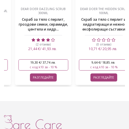
DEAR DOER DAZZLING SCRUB
DEAR DOER THE HIDDEN SCRUB
300ML
100ML
Скраб за тяло с перлит,
Скраб за тяло с перлит и
гроздови семки, серамиди,
хидратиращи и нежно
центела и хидр...
ексфолиращи съставки
(2 отзива)
(0 отзива)
21,44 €/ 41,93 лв.
10,71 €/ 20,95 лв.
19,30 €/ 37,74 лв.
9,64 €/ 18,85 лв.
с код k10 за - 10 %
с код k10 за - 10 %
РАЗГЛЕДАЙТЕ
РАЗГЛЕДАЙТЕ