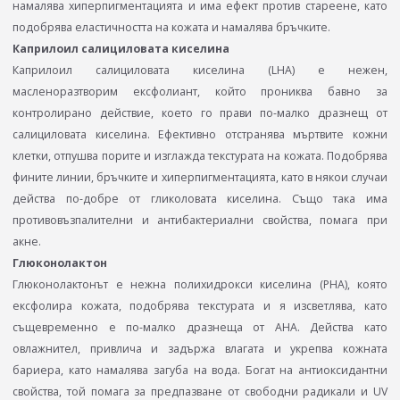
намалява хиперпигментацията и има ефект против стареене, като
подобрява еластичността на кожата и намалява бръчките.
Каприлоил салициловата киселина
Каприлоил салициловата киселина (LHA) е нежен,
масленоразтворим ексфолиант, който прониква бавно за
контролирано действие, което го прави по-малко дразнещ от
салициловата киселина. Ефективно отстранява мъртвите кожни
клетки, отпушва порите и изглажда текстурата на кожата. Подобрява
фините линии, бръчките и хиперпигментацията, като в някои случаи
действа по-добре от гликоловата киселина. Също така има
противовъзпалителни и антибактериални свойства, помага при
акне.
Глюконолактон
Глюконолактонът е нежна полихидрокси киселина (PHA), която
ексфолира кожата, подобрява текстурата и я изсветлява, като
същевременно e по-малко дразнеща от AHA. Действа като
овлажнител, привлича и задържа влагата и укрепва кожната
бариера, като намалява загуба на вода. Богат на антиоксидантни
свойства, той помага за предпазване от свободни радикали и UV