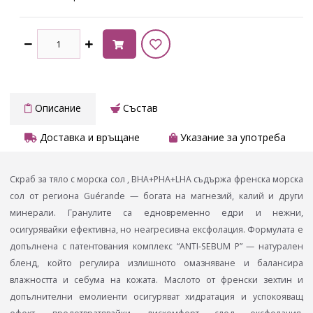
Описание
Състав
Доставка и връщане
Указание за употреба
Скраб за тяло с морска сол , BHA+PHA+LHA съдържа френска морска
сол от региона Guérande — богата на магнезий, калий и други
минерали. Гранулите са едновременно едри и нежни,
осигурявайки ефективна, но неагресивна ексфолация. Формулата е
допълнена с патентования комплекс “ANTI-SEBUM P” — натурален
бленд, който регулира излишното омазняване и балансира
влажността и себума на кожата. Маслото от френски зехтин и
допълнителни емолиенти осигуряват хидратация и успокояващ