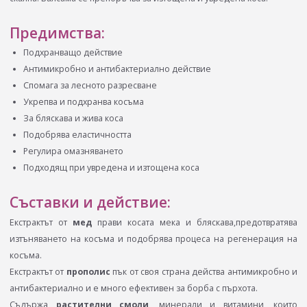
Предимства:
Подхранващо действие
Антимикробно и антибактериално действие
Спомага за лесното разресване
Укрепва и подхранва косъма
За бляскава и жива коса
Подобрява еластичността
Регулира омазняването
Подходящ при увредена и изтощена коса
Съставки и действие:
Екстрактът от
мед
прави косата мека и бляскава,предотвратява
изтъняването на косъма и подобрява процеса на регенерация на
косъма.
Екстрактът от
прополис
пък от своя страна действа антимикробно и
антибактериално и е много ефективен за борба с пърхота.
Съдържа
растителни смоли
, минерали и витамини, които