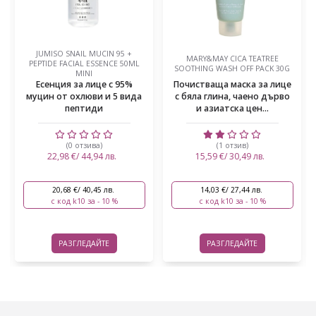
JUMISO SNAIL MUCIN 95 +
MARY&MAY CICA TEATREE
PEPTIDE FACIAL ESSENCE 50ML
SOOTHING WASH OFF PACK 30G
MINI
Есенция за лице с 95%
Почистваща маска за лице
муцин от охлюви и 5 вида
с бяла глина, чаено дърво
пептиди
и азиатска цен...
(0 отзива)
(1 отзив)
22,98 €/ 44,94 лв.
15,59 €/ 30,49 лв.
20,68 €/ 40,45 лв.
14,03 €/ 27,44 лв.
с код k10 за - 10 %
с код k10 за - 10 %
РАЗГЛЕДАЙТЕ
РАЗГЛЕДАЙТЕ