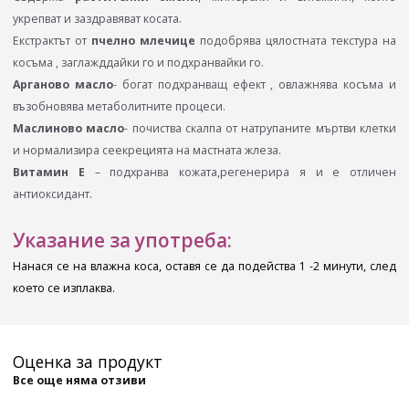
укрепват и заздравяват косата.
Екстрактът от
пчелно млечице
подобрява цялостната текстура на
косъма , заглажддайки го и подхранвайки го.
Арганово масло
- богат подхранващ ефект , овлажнява косъма и
възобновява метаболитните процеси.
Маслиново масло
- почиства скалпа от натрупаните мъртви клетки
и нормализира сеекрецията на мастната жлеза.
Витамин Е
– подхранва кожата,регенерира я и е отличен
антиоксидант.
Указание за употреба:
Нанася се на влажна коса, оставя се да подейства 1 -2 минути, след
което се изплаква.
Оценка за продукт
Все още няма отзиви