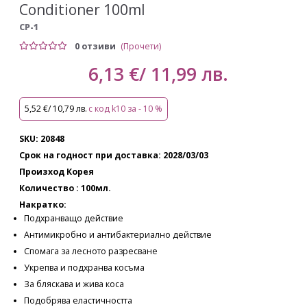
Conditioner 100ml
CP-1
0 отзиви
(Прочети)
6,13 €/ 11,99 лв.
5,52 €/ 10,79 лв.
с код k10 за - 10 %
SKU: 20848
Срок на годност при доставка: 2028/03/03
Произход Корея
Количество : 100мл.
Накратко:
Подхранващо действие
Антимикробно и антибактериално действие
Спомага за лесното разресване
Укрепва и подхранва косъма
За бляскава и жива коса
Подобрява еластичността