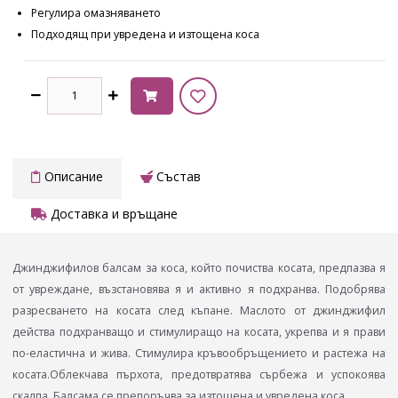
Регулира омазняването
Подходящ при увредена и изтощена коса
Описание
Състав
Доставка и връщане
Джинджифилов балсам за коса, който почиства косата, предпазва я
от увреждане, възстановява я и активно я подхранва. Подобрява
разресването на косата след къпане. Маслото от джинджифил
действа подхранващо и стимулиращо на косата, укрепва и я прави
по-еластична и жива. Стимулира кръвообръщението и растежа на
косата.Облекчава пърхота, предотвратява сърбежа и успокоява
скалпа. Балсама се препоръчва за изтощена и увредена коса.