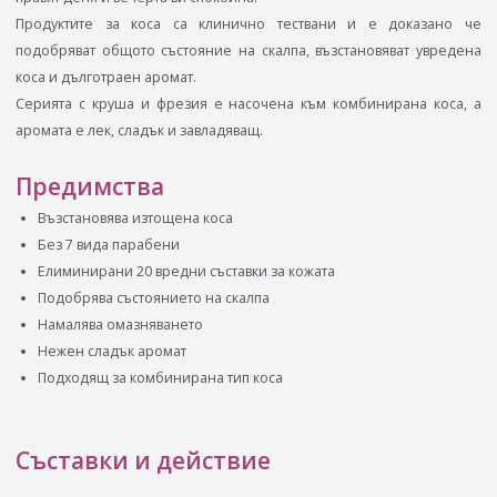
Продуктите за коса са клинично тествани и е доказано че
подобряват общото състояние на скалпа, възстановяват увредена
коса и дълготраен аромат.
Серията с круша и фрезия е насочена към комбинирана коса, а
аромата е лек, сладък и завладяващ.
Предимства
Възстановява изтощена коса
Без 7 вида парабени
Елиминирани 20 вредни съставки за кожата
Подобрява състоянието на скалпа
Намалява омазняването
Нежен сладък аромат
Подходящ за комбинирана тип коса
Съставки и действие