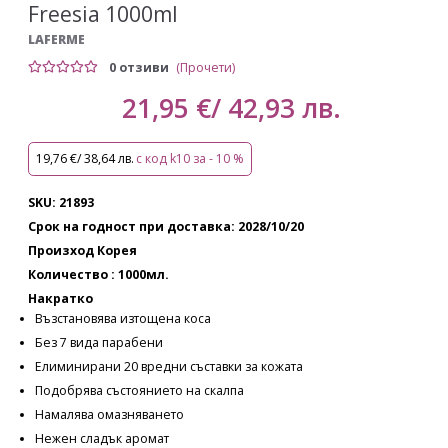
Freesia 1000ml
LAFERME
0 отзиви
(Прочети)
21,95 €/ 42,93 лв.
19,76 €/ 38,64 лв.
с код k10 за - 10 %
SKU: 21893
Срок на годност при доставка: 2028/10/20
Произход Корея
Количество : 1000мл.
Накратко
Възстановява изтощена коса
Без 7 вида парабени
Елиминирани 20 вредни съставки за кожата
Подобрява състоянието на скалпа
Намалява омазняването
Нежен сладък аромат