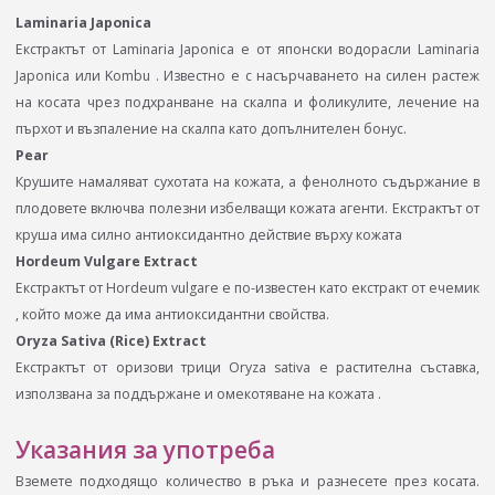
Laminaria Japonica
Екстрактът от Laminaria Japonica е от японски водорасли Laminaria
Japonica или Kombu . Известно е с насърчаването на силен растеж
на косата чрез подхранване на скалпа и фоликулите, лечение на
пърхот и възпаление на скалпа като допълнителен бонус.
Pear
Крушите намаляват сухотата на кожата, а фенолното съдържание в
плодовете включва полезни избелващи кожата агенти. Екстрактът от
круша има силно антиоксидантно действие върху кожата
Hordeum Vulgare Extract
Екстрактът от Hordeum vulgare е по-известен като екстракт от ечемик
, който може да има антиоксидантни свойства.
Oryza Sativa (Rice) Extract
Екстрактът от оризови трици Oryza sativa е растителна съставка,
използвана за поддържане и омекотяване на кожата .
Указания за употреба
Вземете подходящо количество в ръка и разнесете през косата.