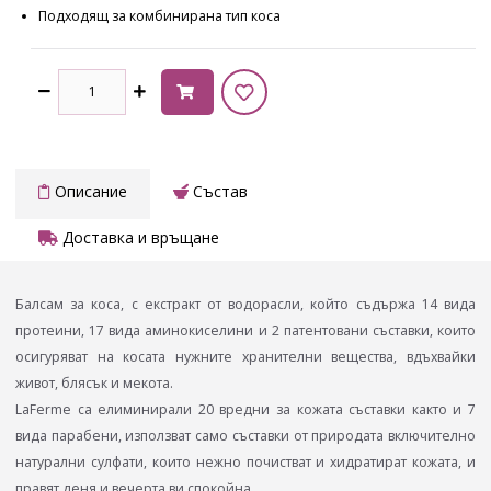
Подходящ за комбинирана тип коса
Описание
Състав
Доставка и връщане
Балсам за коса, с екстракт от водорасли, който съдържа 14 вида
протеини, 17 вида аминокиселини и 2 патентовани съставки, които
осигуряват на косата нужните хранителни вещества, вдъхвайки
живот, блясък и мекота.
LaFerme са елиминирали 20 вредни за кожата съставки както и 7
вида парабени, използват само съставки от природата включително
натурални сулфати, които нежно почистват и хидратират кожата, и
правят деня и вечерта ви спокойна.