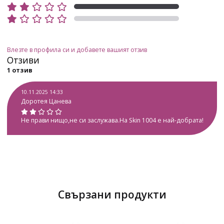
Влезте в профила си и добавете вашият отзив
Отзиви
1 отзив
10.11.2025 14:33
Доротея Цанева
Не прави нищо,не си заслужава.На Skin 1004 е най-добрата!
Свързани продукти