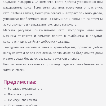
Съдържа 4000ppm CICA комплекс, който действа успокояващо при
раздразнена кожа. Естествени съставки, извлечени от растения,
като Centella asiatica, Houttuynia cordata и екстракт от чаено дърво,
успокояват проблемната кожа, а каламинът и ектоинът, са отлични
за успокояване и изглаждане текстурата на кожата.
Маската регулира омазняването като абсорбира излишната
мазнина от кожата и почиства порите в дълбочина. В резултат,
кожата е гладка, сияйна и добре изглеждаща.
Текстурата на маската е мека и кремообразна, прилепва добре
върху кожата и се разнася лесно. Лесно може да бъде отмита дори
и само с вода, без да остава кожата суха или опъната.
Без съставки от животински произход, съдържа само безопасни и
чисти съставки.
Предимства:
Регулира омазняването
Почиства порите
Не изсушава кожата
Хидратиращо дйствие