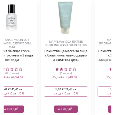
MARY&MAY LEMON
MARY&MAY CICA TEATREE
NIACINAMIDE GLOW WASH OFF
SOOTHING WASH OFF PACK 30G
PACK 30G
Почистваща маска за лице
Почистваща маска за лице
с бяла глина, чаено дърво
с 3 вида глина,
и азиатска цен...
ниацинамид, витамин С и...
(1 отзив)
(1 отзив)
15,59 €/ 30,49 лв.
15,58 €/ 30,47 лв.
14,03 €/ 27,44 лв.
14,02 €/ 27,42 лв.
с код k10 за - 10 %
с код k10 за - 10 %
РАЗГЛЕДАЙТЕ
РАЗГЛЕДАЙТЕ