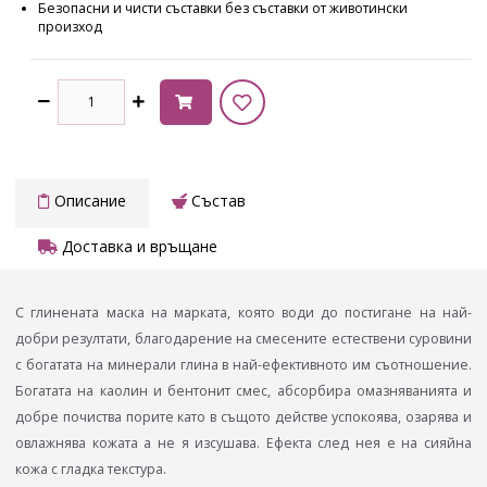
Безопасни и чисти съставки без съставки от животински
произход
Описание
Състав
Доставка и връщане
С глинената маска на марката, която води до постигане на най-
добри резултати, благодарение на смесените естествени суровини
с богатата на минерали глина в най-ефективното им съотношение.
Богатата на каолин и бентонит смес, абсорбира омазняванията и
добре почиства порите като в същото действе успокоява, озарява и
овлажнява кожата а не я изсушава. Ефекта след нея е на сияйна
кожа с гладка текстура.