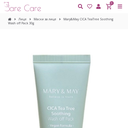
0
Лице
Маски за лице
Mary&May CICA TeaTree Soothing
Wash off Pack 30g