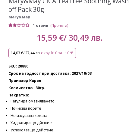
Mary&May CICA TeaTree Soothing Wash
off Pack 30g
Mary&May
1 отзив
(Прочети)
15,59 €/ 30,49 лв.
14,03 €/ 27,44 лв.
с код k10 за - 10 %
SKU: 20880
Срок на годност при доставка: 2027/10/03
Произход Корея
Количество : 30гр.
Накратко:
Регулира омазняването
Почиства порите
Не изсушава кожата
Хидратиращо дйствие
Успокояващо действие