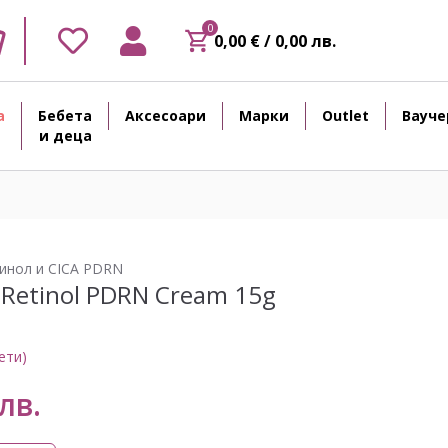
0
0,00 € / 0,00 лв.
а
Бебета
Аксесоари
Марки
Outlet
Вауче
и деца
тинол и CICA PDRN
 Retinol PDRN Cream 15g
ети)
лв.