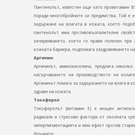
Пантенолът, известен още като провитамин В5
поради многобройните си предимства. Той е 
задържане на влагата в кожата, което подоб
пантенолът има противовъзпалителни свойст
зачервяването, което го прави полезен при
кожната бариера, подпомага заздравяването на
Аргинин
Аргининът, аминокиселина, предлага няколко
насърчаването на производството на колаге
Аргининът помага за задържането на влага в к
здраве на кожата.
Токоферол
Токоферолът (витамин Е) e мощен антиокси
радикали и стресови фактори от околната ср
хиперпигментацията и има ефект против старе
бръчките.