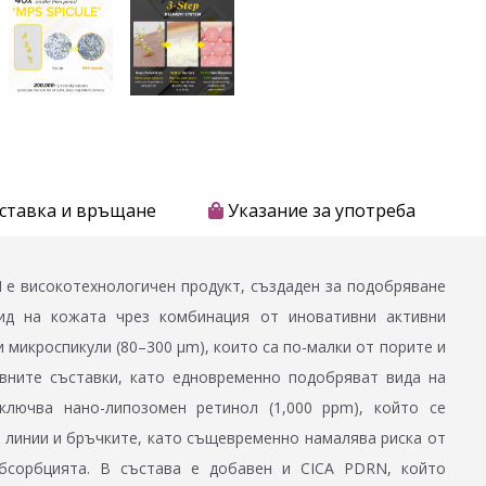
ставка и връщане
Указание за употреба
N е високотехнологичен продукт, създаден за подобряване
вид на кожата чрез комбинация от иновативни активни
микроспикули (80–300 μm), които са по-малки от порите и
вните съставки, като едновременно подобряват вида на
ключва нано-липозомен ретинол (1,000 ppm), който се
 линии и бръчките, като същевременно намалява риска от
абсорбцията. В състава е добавен и CICA PDRN, който