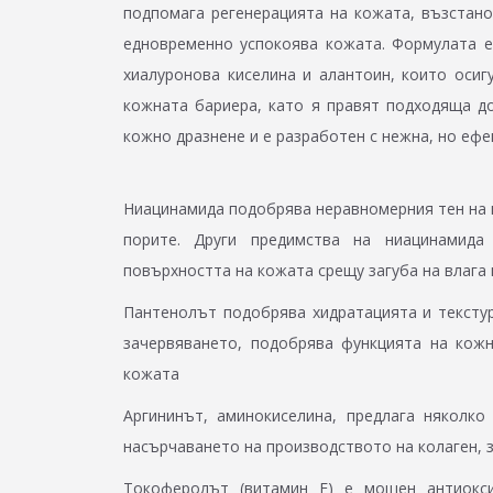
подпомага регенерацията на кожата, възстано
едновременно успокоява кожата. Формулата е
хиалуронова киселина и алантоин, които осиг
кожната бариера, като я правят подходяща до
кожно дразнене и е разработен с нежна, но еф
Ниацинамида подобрява неравномерния тен на к
порите. Други предимства на ниацинамида
повърхността на кожата срещу загуба на влага 
Пантенолът подобрява хидратацията и текстур
зачервяването, подобрява функцията на кож
кожата
Аргининът, аминокиселина, предлага няколко
насърчаването на производството на колаген, 
Токоферолът (витамин Е) e мощен антиокси