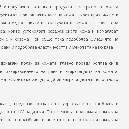
, е популярна съставка в продуктите за грижа за кожата
ефективен при овлажняване на кожата чрез привличане и
рява хидратацията и текстурата на кожата. Освен това
ва, които успокояват раздразнената кожа и намаляват
 акне и екзема. Той също така подобрява функцията на
 рани и подобрява еластичността и мекотата на кожата
 доказани ползи за кожата, главно поради ролята си в
н, заздравяването на рани и хидратацията на кожата.
ожата, което може да подобри хидратацията и цялостното
дант, предпазва кожата от увреждане от свободните
еда, като UV радиация. Токоферолът подпомага намалява
ене, като подобрява еластичността на кожата и намалява