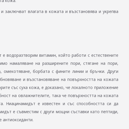
та кожа.
и заключват влагата в кожата и възстановява и укрепва
 е водоразтворим витамин, който работи с естествените
имо намаляване на разширените пори, стягане на пори,
, омекотяване, борбата с фините линии и бръчки. Други
обновяване и възстановяване на повърхността на кожата
борите със суха кожа, е доказано, че локалното приложение
ност на овлажнителите, така че повърхността на кожата
га. Ниацинамидът е известен и със способността си да
мидът е съвместим с други мощни съставки като пептиди,
е антиоксиданти.