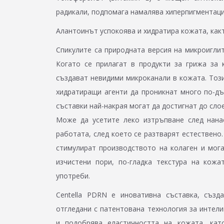
радикали, подпомага намалява хиперпигментац
Алантоинът успокоява и хидратира кожата, какт
Спикулите са природната версия на микроиглит
Когато се прилагат в продукти за грижа за 
създават невидими микроканали в кожата. Този
хидратиращи агенти да проникнат много по-дъ
съставки най-накрая могат да достигнат до сло
Може да усетите леко изтръпване след нана
работата, след което се разтварят естествено.
стимулират производството на колаген и мог
изчистени пори, по-гладка текстура на кож
употреби.
Centella PDRN е иновативна съставка, създ
отгледани с патентована технология за интели
и подобрява еластичността на кожата, кат