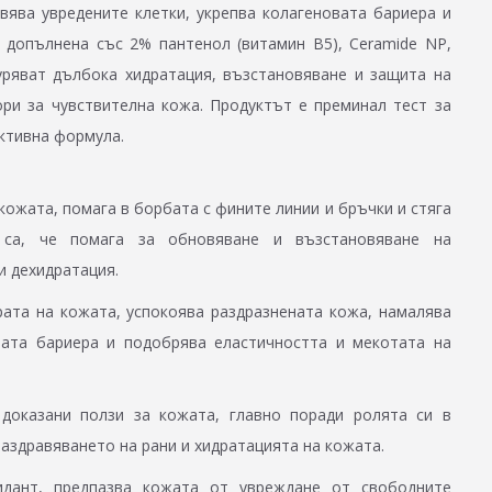
вява увредените клетки, укрепва колагеновата бариера и
 допълнена със 2% пантенол (витамин B5), Ceramide NP,
уряват дълбока хидратация, възстановяване и защита на
ри за чувствителна кожа. Продуктът е преминал тест за
ективна формула.
ожата, помага в борбата с фините линии и бръчки и стяга
 са, че помага за обновяване и възстановяване на
и дехидратация.
ата на кожата, успокоява раздразнената кожа, намалява
ната бариера и подобрява еластичността и мекотата на
 доказани ползи за кожата, главно поради ролята си в
заздравяването на рани и хидратацията на кожата.
дант, предпазва кожата от увреждане от свободните