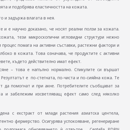
ията и подобрява еластичността на кожата.
о и задържа влагата в нея.
е и е научно доказано, че носят реални ползи за кожата.
кожата, тези микроскопични игловидни структури нежно
 процес помага на активни съставки, растежни фактори и
лбоко в кожата. Това означава, че продуктите с активни
евете, където действително имат ефект.
сяне – това е напълно нормално. Спикулите си вършат
 Резултатът е по-стегната, по-чиста и по-сияйна кожа. Те
ат да помогнат и при акне. Потребителите съобщават за
ата и забележим изсветляващ ефект само след няколко
адена с екстракт от млади растения азиатска центела,
гентно фермерство. Осигурява успокояване, регенериране
о подпомага обновяването ѝ отвътре. Centella PDRN