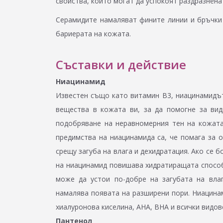
свойства, които могат да успокоят раздразнена
Серамидите намаляват фините линии и бръчки 
бариерата на кожата.
Съставки и действие
Ниацинамид
Известен също като витамин В3, ниацинамидът
вещества в кожата ви, за да помогне за вид
подобряване на неравномерния тен на кожата
предимства на ниацинамида са, че помага за 
срещу загуба на влага и дехидратация. Ако се 
на ниацинамид повишава хидратиращата способ
може да устои по-добре на загубата на вла
намалява появата на разширени пори. Ниацина
хиалуронова киселина, AHA, BHA и всички видов
Пантенол