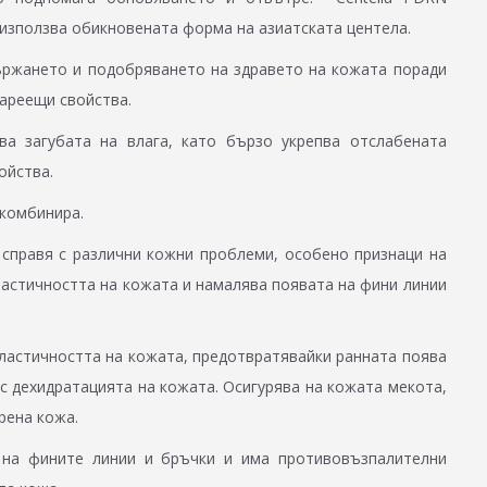
 използва обикновената форма на азиатската центела.
ържането и подобряването на здравето на кожата поради
ареещи свойства.
а загубата на влага, като бързо укрепва отслабената
ойства.
 комбинира.
 справя с различни кожни проблеми, особено признаци на
астичността на кожата и намалява появата на фини линии
ластичността на кожата, предотвратявайки ранната поява
 с дехидратацията на кожата. Осигурява на кожата мекота,
орена кожа.
 на фините линии и бръчки и има противовъзпалителни