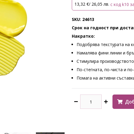
13,32 €/ 26,05 лв.
с код k10 з
SKU: 24613
Срок на годност при достав
Накратко:
Подобрява текстурата на 
Намалява фини линии и бр
Стимулира производството
По-стегната, по-чиста и по
Помага на активни съставк
Доб