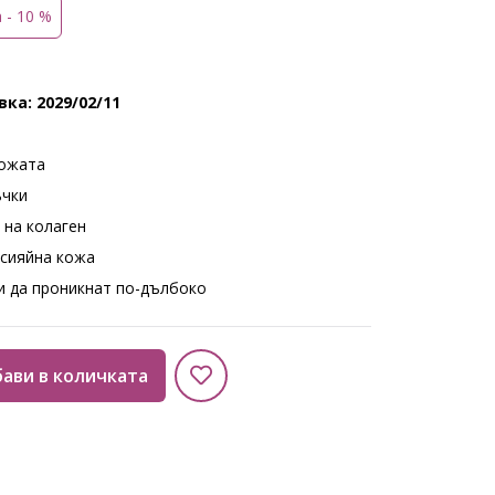
а - 10 %
ка: 2029/02/11
кожата
ъчки
 на колаген
-сияйна кожа
и да проникнат по-дълбоко
ави в количката