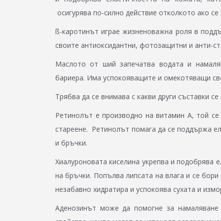
осигурява по-силно действие отколкото ако се
ß-каротинът играе жизненоважна роля в подд
своите антиоксидантни, фотозащитни и анти-ст
Маслото от ший запечатва водата и намаляв
бариера. Има успокояващите и омекотяващи св
Трябва да се внимава с какви други съставки се
Ретинолът e производно на витамин А, той се
стареене. Ретинолът помага да се поддържа ел
и бръчки.
Хиалуроновата киселина укрепва и подобрява е
на бръчки. Попълва липсата на влага и се бори
незабавно хидратира и успокоява сухата и изм
Аденозинът може да помогне за намаляване