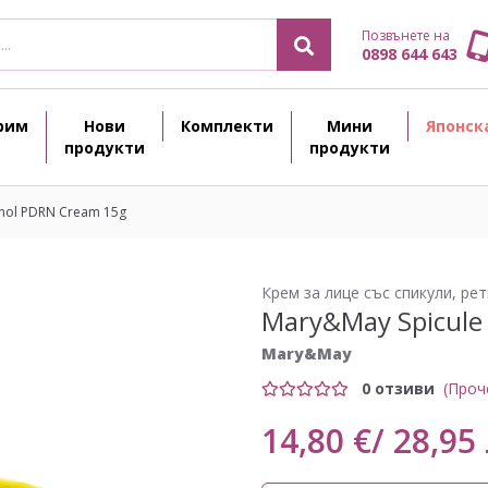
Позвънете на
0898 644 643
рим
Нови
Комплекти
Мини
Японск
продукти
продукти
inol PDRN Cream 15g
Крем за лице със спикули, ре
Mary&May Spicule
Mary&May
0 отзиви
(Проч
14,80 €/ 28,95 