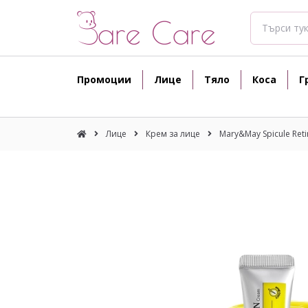
Промоции
Лице
Тяло
Коса
Г
Лице
Крем за лице
Mary&May Spicule Ret