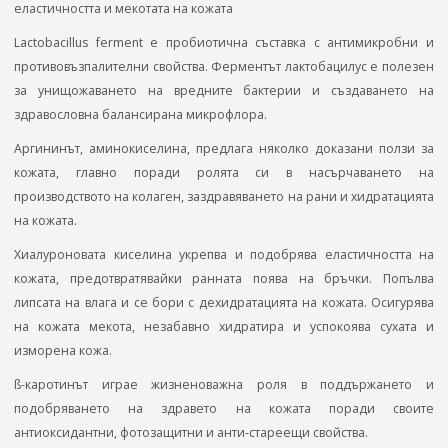
еластичността и мекотата на кожата
Lactobacillus ferment е пробиотична съставка с антимикробни и
противовъзпалителни свойства. Ферментът лактобацилус е полезен
за унищожаването на вредните бактерии и създаването на
здравословна балансирана микрофлора.
Аргининът, аминокиселина, предлага няколко доказани ползи за
кожата, главно поради ролята си в насърчаването на
производството на колаген, заздравяването на рани и хидратацията
на кожата.
Хиалуроновата киселина укрепва и подобрява еластичността на
кожата, предотвратявайки ранната поява на бръчки. Попълва
липсата на влага и се бори с дехидратацията на кожата. Осигурява
на кожата мекота, незабавно хидратира и успокоява сухата и
изморена кожа.
ß-каротинът играе жизненоважна роля в поддържането и
подобряването на здравето на кожата поради своите
антиоксидантни, фотозащитни и анти-стареещи свойства.