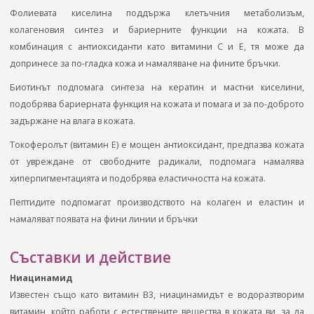
Фолиевата киселина поддържа клетъчния метаболизъм,
колагеновия синтез и бариерните функции на кожата. В
комбинация с антиоксиданти като витамини C и E, тя може да
допринесе за по-гладка кожа и намаляване на фините бръчки.
Биотинът подпомага синтеза на кератин и мастни киселини,
подобрява бариерната функция на кожата и помага и за по-доброто
задържане на влага в кожата.
Токоферолът (витамин Е) e мощен антиоксидант, предпазва кожата
от увреждане от свободните радикали, подпомага намалява
хиперпигментацията и подобрява еластичността на кожата.
Пептидите подпомагат производството на колаген и еластин и
намаляват появата на фини линии и бръчки
Съставки и действие
Ниацинамид
Известен също като витамин В3, ниацинамидът е водоразтворим
витамин, който работи с естествените вещества в кожата ви, за да