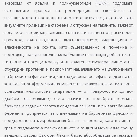
екзозоми от ябълка и полинуклеотиди (PDRN), подпомага
естествените процеси на регенерация и способства за
възстановяване на кожната плътност и еластичност, като намалява
визуалните признаци на стареене и отпускане на тъканите. PDRN от
лотус е регенерираща активна съставка, извлечена от растителен
произход, която подпомага възстановяването, хидратацията и
еластичността на кожата, като същевременно е по-нежна и
подходяща за чувствителна кожа. Активните пептиди действат като
сигнални и носещи молекули за колаген, стимулират синтеза на
структурни протеини и подпомагат намаляването на дълбочината
на бръчките и фини линии, като подобряват релефа и гладкостта на
кожата. Многоформеният комплекс на хиалуроновата киселина
осигурява многослойна хидратация — от повърхностно до по-
дълбоко овлажняване, което значително подобрява кожната
бариера и задържа влагата в епидермиса. Биотинът и лактобацилус
ферментът допринасят за оптимизация на бариерната функция и
поддържане на микробиомния баланс на кожата, като в същото
време подпомагат антиоксидантните и защитни механизми срещу
външни стресови фактори. Лека и бързо абсорбираща се текстура