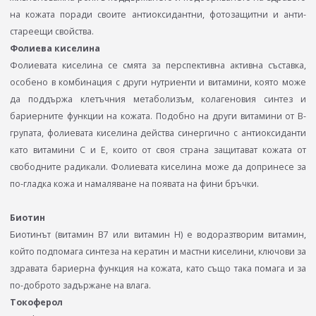
на кожата поради своите антиоксидантни, фотозащитни и анти-
стареещи свойства.
Фолиева киселина
Фолиевата киселина се смята за перспективна активна съставка,
особено в комбинация с други нутриенти и витамини, която може
да поддържа клетъчния метаболизъм, колагеновия синтез и
бариерните функции на кожата. Подобно на други витамини от B-
групата, фолиевата киселина действа синергично с антиоксиданти
като витамини C и E, които от своя страна защитават кожата от
свободните радикали. Фолиевата киселина може да допринесе за
по-гладка кожа и намаляване на появата на фини бръчки.
Биотин
Биотинът (витамин B7 или витамин H) е водоразтворим витамин,
който подпомага синтеза на кератин и мастни киселини, ключови за
здравата бариерна функция на кожата, като също така помага и за
по-доброто задържане на влага.
Токоферол