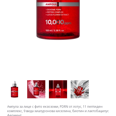
Ампула за лице с фито екзозоми, PDRN от лотус, 11 пептиден
комплекс, 9 вида хиалуронова киселина, биотин и лактобацилус
фермент