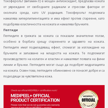
Токоферолът (витамин Е) e мощен антиоксидант, предпазва кожата
от увреждане от свободните радикали и стресови фактори от
околната среда, като UV радиация. Токоферолът подпомага
намалява хиперпигментацията и има ефект против стареене, като
подобрява еластичността на кожата и намалява бръчките.
Пептиди
Пептидите в грижата за кожата са показали значителни ползи,
особено в борбата срещу стареенето и здравето на кожата.
Пептидите имат подмладяващ ефект, спомагат за изглаждане на
бръчките и запазване на младостта на кожата. Те подпомагат
производството на колаген и еластин и намаляват появата на фини
линии и бръчки. Пептидите могат също да подобрят хидратацията
на кожата. Освен това, пептидите обикновено се понасят добре и са
подходящи за чувствителна кожа.