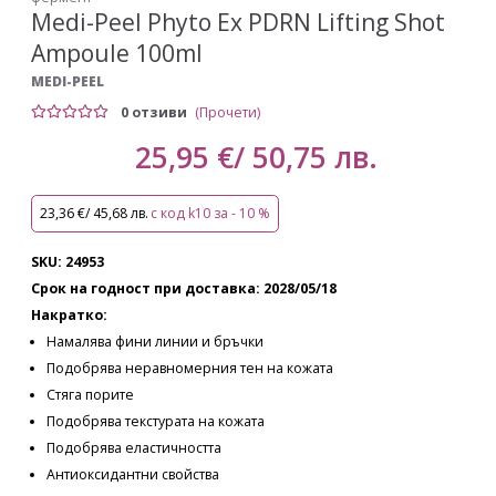
Medi-Peel Phyto Ex PDRN Lifting Shot
Ampoule 100ml
MEDI-PEEL
0 отзиви
(Прочети)
25,95 €/ 50,75 лв.
23,36 €/ 45,68 лв.
с код k10 за - 10 %
SKU: 24953
Срок на годност при доставка: 2028/05/18
Накратко:
Намалява фини линии и бръчки
Подобрява неравномерния тен на кожата
Стяга порите
Подобрява текстурата на кожата
Подобрява еластичността
Антиоксидантни свойства