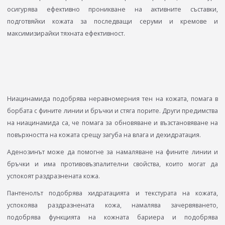
осигурява ефективно проникване на активните съставки,
подготвяйки кожата за последващи серуми и кремове и
максимизирайки тяхната ефективност.
Ниацинамида подобрява неравномерния тен на кожата, помага в
борбата с фините линии и бръчки и стяга порите. Други предимства
на ниацинамида са, че помага за обновяване и възстановяване на
повърхността на кожата срещу загуба на влага и дехидратация.
Аденозинът може да помогне за намаляване на фините линии и
бръчки и има противовъзпалителни свойства, които могат да
успокоят раздразнената кожа.
Пантенолът подобрява хидратацията и текстурата на кожата,
успокоява раздразнената кожа, намалява зачервяването,
подобрява функцията на кожната бариера и подобрява