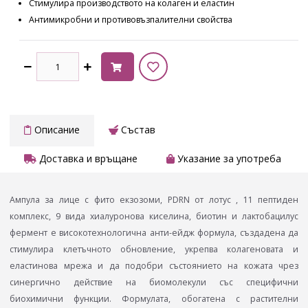
Стимулира производството на колаген и еластин
Антимикробни и противовъзпалителни свойства
Описание
Състав
Доставка и връщане
Указание за употреба
Ампула за лице с фито екзозоми, PDRN от лотус , 11 пептиден
комплекс, 9 вида хиалуронова киселина, биотин и лактобацилус
фермент е високотехнологична анти-ейдж формула, създадена да
стимулира клетъчното обновление, укрепва колагеновата и
еластинова мрежа и да подобри състоянието на кожата чрез
синергично действие на биомолекули със специфични
биохимични функции. Формулата, обогатена с растителни