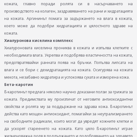
кожата, главно поради ролята си в насърчаването на
производството на колаген, заздравяването на рани и хидратацията
на кожата. Аргининът помага за задържането на влага в кожата,
което може да подобри хидратацията и цялостното здраве на
кожата.
Хиалуронова киселина комплекс
Хиалуроновата киселина прониква в кожата и изпълва клетките с
необходимата влага. Укрепва и подобрява еластичността на кожата,
предотвратявайки ранната поява на бръчки. Попълва липсата на
влага и се бори с дехидратацията на кожата. Осигурява на кожата
мекота, незабавно хидратира и успокоява сухата и изморена кожа.
Бета-каротин
ß-каротинът предлага няколко научно доказани ползи за грижата за
кожата. Предимствата му произтичат от неговите антиоксидантни
свойства и ролята му за поддържане на здрава кожа. ß-каротинът
действа като мощен антиоксидант, помагайки за неутрализирането
на свободните радикали, които могат да увредят кожните клетки и
да ускорят стареенето на кожата. Като цяло ß-каротинът играе
жизненоважна роля в поддържането и подобряването на здравето