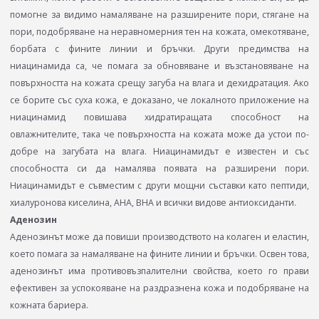
помогне за видимо намаляване на разширените пори, стягане на
пори, подобряване на неравномерния тен на кожата, омекотяване,
борбата с фините линии и бръчки. Други предимства на
ниацинамида са, че помага за обновяване и възстановяване на
повърхността на кожата срещу загуба на влага и дехидратация. Ако
се борите със суха кожа, е доказано, че локалното приложение на
ниацинамид повишава хидратиращата способност на
овлажнителите, така че повърхността на кожата може да устои по-
добре на загубата на влага. Ниацинамидът е известен и със
способността си да намалява появата на разширени пори.
Ниацинамидът е съвместим с други мощни съставки като пептиди,
хиалуронова киселина, AHA, BHA и всички видове антиоксиданти.
Аденозин
Аденозинът може да повиши производството на колаген и еластин,
което помага за намаляване на фините линии и бръчки. Освен това,
аденозинът има противовъзпалителни свойства, което го прави
ефективен за успокояване на раздразнена кожа и подобряване на
кожната бариера.