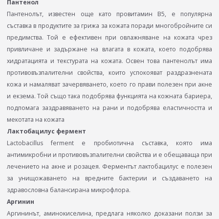
Пантенол
Пантенолът, известен още като провитамин В5, е популярна
съставка в продуктите за грижа за кожата поради многобройните си
предимства. Той е ефективен при овлажняване на кожата чрез
привличане и задържане на влагата в кожата, което подобрява
хидратацията и текстурата на кожата. Освен това пантенолът има
противовъзпалителни свойства, които успокояват раздразнената
кожа и намаляват зачервяването, което го прави полезен при акне
и екзема. Той също така подобрява функцията на кожната бариера,
подпомага заздравяването на рани и подобрява еластичността и
мекотата на кожата
Лактобацилус фермент
Lactobacillus ferment е пробиотична съставка, която има
антимикробни и противовъзпалителни свойства и е обещаваща при
лечението на акне и розацея. Ферментът лактобацилус е полезен
за унищожаването на вредните бактерии и създаването на
здравословна балансирана микрофлора.
Аргинин
Аргининът, аминокиселина, предлага няколко доказани ползи за