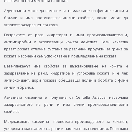
еластичността и мекотата на кожата
Аденозинът може да помогне за намаляване на фините линии и
бръчки и има противовъзпалителни свойства, които могат да
успокоят раздразнената кожа.
Екстрактите от роза хидратират и имат противовъзпалителни,
антимикробни и успокояващи кожата действия. Тези качества
правят розата отлична съставка за различни продукти за грижа за
кожата, насочени към успокояване и подмладяване на кожата.
Бета-глюканът има свойства за възстановяване на кожата и
заздравяване на рани, хидратира и успокоява кожата и е лек
антиоксидант, дори показва обещаващи ползи в борбата с фини
линии и бръчки.
Азиатната киселина e получена от Centella Asiatica, насърчава
заздравяването на рани и има силни противовъзпалителни
свойства.
Мадекасовата киселина подпомага производството на колаген,
ускорява зарастването на рани и намалява възпалението. Повишава