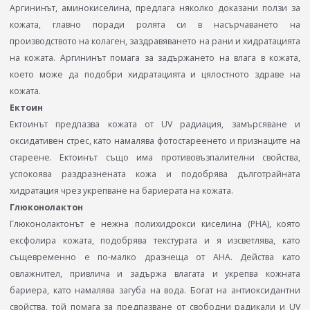
Аргининът, аминокиселина, предлага няколко доказани ползи за
кожата, главно поради ролята си в насърчаването на
производството на колаген, заздравяването на рани и хидратацията
на кожата. Аргининът помага за задържането на влага в кожата,
което може да подобри хидратацията и цялостното здраве на
кожата.
Ектоин
Ектоинът предпазва кожата от UV радиация, замърсяване и
оксидативен стрес, като намалява фотостареенето и признаците на
стареене. Ектоинът също има противовъзпалителни свойства,
успокоява раздразнената кожа и подобрява дълготрайната
хидратация чрез укрепване на бариерата на кожата.
Глюконолактон
Глюконолактонът е нежна полихидрокси киселина (PHA), която
ексфолира кожата, подобрява текстурата и я изсветлява, като
същевременно e по-малко дразнеща от AHA. Действа като
овлажнител, привлича и задържа влагата и укрепва кожната
бариера, като намалява загуба на вода. Богат на антиоксидантни
свойства, той помага за предпазване от свободни радикали и UV