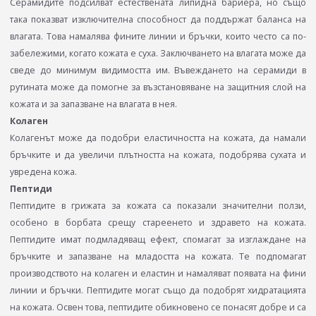
Серамидите подсилват естествената липидна бариера, но също
така показват изключителна способност да поддържат баланса на
влагата. Това намалява фините линии и бръчки, които често са по-
забележими, когато кожата е суха. Заключването на влагата може да
сведе до минимум видимостта им. Въвеждането на серамиди в
рутината може да помогне за възстановяване на защитния слой на
кожата и за запазване на влагата в нея.
Колаген
Колагенът може да подобри еластичността на кожата, да намали
бръчките и да увеличи плътността на кожата, подобрява сухата и
увредена кожа.
Пептиди
Пептидите в грижата за кожата са показали значителни ползи,
особено в борбата срещу стареенето и здравето на кожата.
Пептидите имат подмладяващ ефект, спомагат за изглаждане на
бръчките и запазване на младостта на кожата. Те подпомагат
производството на колаген и еластин и намаляват появата на фини
линии и бръчки. Пептидите могат също да подобрят хидратацията
на кожата. Освен това, пептидите обикновено се понасят добре и са