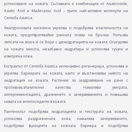
успокояване на кожата. Съставката е комбинация от Asiaticoside,
Asiatic Acid и Madecassic Acid – трите най-активни молекули на
Centella Asiatica.
Хиалуроновата киселина укрепва и подобрява еластичността на
кожата, предотвратявайки ранната поява на бръчки. Попълва
липсата на влага и се бори с дехидратацията на кожата. Осигурява
на кожата мекота, незабавно хидратира и успокоява сухата и
изморена кожа.
Екстрактът от Centella Asiatica интензивно регенерира, успокоява и
укрепва бариерата на кожата, както и възстановява нивото на
хидратация на кожата. Растение за заздравяване на рани с
противовъзпалителни качества. Намалява умората,
хиперпиментацията, дразненето и зачервяванията и повишава
нивата на антиоксиданти в кожата.
Пантенолът подобрява хидратацията и текстурата на кожата,
успокоява раздразнената кожа, намалява зачервяването,
подобрява функцията на кожната бариера и подобрява