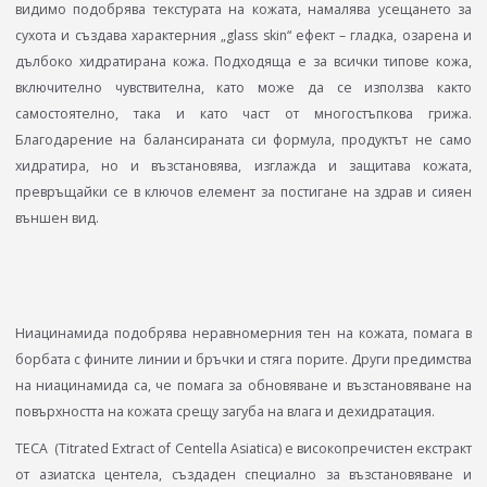
видимо подобрява текстурата на кожата, намалява усещането за
сухота и създава характерния „glass skin“ ефект – гладка, озарена и
дълбоко хидратирана кожа. Подходяща е за всички типове кожа,
включително чувствителна, като може да се използва както
самостоятелно, така и като част от многостъпкова грижа.
Благодарение на балансираната си формула, продуктът не само
хидратира, но и възстановява, изглажда и защитава кожата,
превръщайки се в ключов елемент за постигане на здрав и сияен
външен вид.
Ниацинамида подобрява неравномерния тен на кожата, помага в
борбата с фините линии и бръчки и стяга порите. Други предимства
на ниацинамида са, че помага за обновяване и възстановяване на
повърхността на кожата срещу загуба на влага и дехидратация.
TECA (Titrated Extract of Centella Asiatica) е високопречистен екстракт
от азиатска центела, създаден специално за възстановяване и