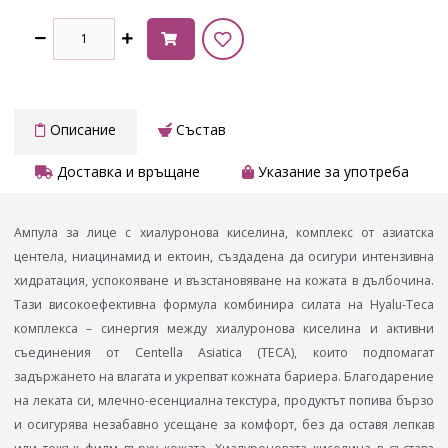
Описание
Състав
Доставка и връщане
Указание за употреба
Ампула за лице с хиалуронова киселина, комплекс от азиатска
центела, ниацинамид и ектоин, създадена да осигури интензивна
хидратация, успокояване и възстановяване на кожата в дълбочина.
Тази високоефективна формула комбинира силата на Hyalu-Teca
комплекса – синергия между хиалуронова киселина и активни
съединения от Centella Asiatica (TECA), които подпомагат
задържането на влагата и укрепват кожната бариера. Благодарение
на леката си, млечно-есенциална текстура, продуктът попива бързо
и осигурява незабавно усещане за комфорт, без да оставя лепкав