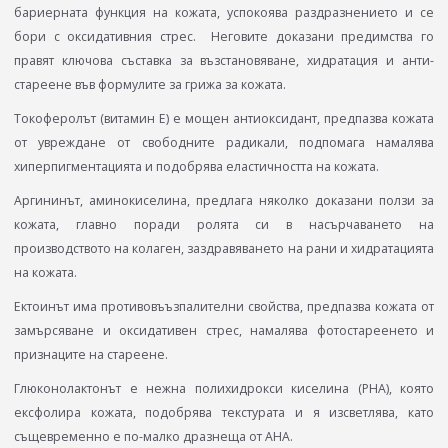
бариерната функция на кожата, успокоява раздразнението и се
бори с оксидативния стрес. Неговите доказани предимства го
правят ключова съставка за възстановяване, хидратация и анти-
стареене във формулите за грижа за кожата.
Токоферолът (витамин Е) e мощен антиоксидант, предпазва кожата
от увреждане от свободните радикали, подпомага намалява
хиперпигментацията и подобрява еластичността на кожата.
Аргининът, аминокиселина, предлага няколко доказани ползи за
кожата, главно поради ролята си в насърчаването на
производството на колаген, заздравяването на рани и хидратацията
на кожата.
Ектоинът има противовъъзпалителни свойства, предпазва кожата от
замърсяване и оксидативен стрес, намалява фотостареенето и
признаците на стареене.
Глюконолактонът е нежна полихидрокси киселина (PHA), която
ексфолира кожата, подобрява текстурата и я изсветлява, като
същевременно e по-малко дразнеща от AHA.