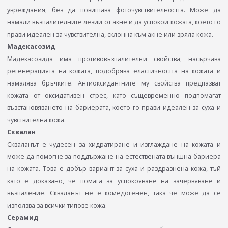
увреждания, без да повишава фоточувствителността. Може да
намали възпалителните лезии от акне и да успокои кожата, което го
прави идеален за чувствителна, склонна към акне или зряла кожа.
Мадекасозид
Мадекасозида има противовъзпалителни свойства, насърчава
регенерацията на кожата, подобрява еластичността на кожата и
намалява бръчките. Антиоксидантните му свойства предпазват
кожата от оксидативен стрес, като същевременно подпомагат
възстановяването на бариерата, което го прави идеален за суха и
чувствителна кожа.
Сквалан
Скваланът е чудесен за хидратиране и изглаждане на кожата и
може да помогне за поддържане на естествената външна бариера
на кожата. Това е добър вариант за суха и раздразнена кожа, тъй
като е доказано, че помага за успокояване на зачервяване и
възпаление. Скваланът не е комедогенен, така че може да се
използва за всички типове кожа.
Серамид