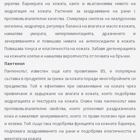
укрепва бариерата на кожата, както и възстановява нивото на
хидратация на кожата. Растение за заздравяване на рани с
противовъзпалителни качества. Стимулира синтеза на хиалуронова
киселина, хидратира, регулира баланса на влагата и масло в кожата,
намалява умората, хиперпиментацията, дразненето и
зачервяванията и повишава нивата на антиоксиданти в кожата.
Повишава тонуса и еластичността на кожата. Забавя дегенерацията
на кожните клетки и намалява вероятността от почвата на бръчки.
Пантенол
Пантенолът, известен още като провитамин В5, е популярна
съставка в продуктите за грижа за кожата поради многобройните си
предимства. Той е ефективен при овлажняване на кожата чрез
привличане и задържане на влагата в кожата, което подобрява
хидратацията и текстурата на кожата. Освен това пантенолът има
противовъзпалителни свойства, които успокояват раздразнената
кожа и намаляват зачервяването, което го прави полезен при акне
и екзема. Той също така подобрява функцията на кожната бариера,
подпомага заздравяването на рани и подобрява еластичността и
мекотата на кожата