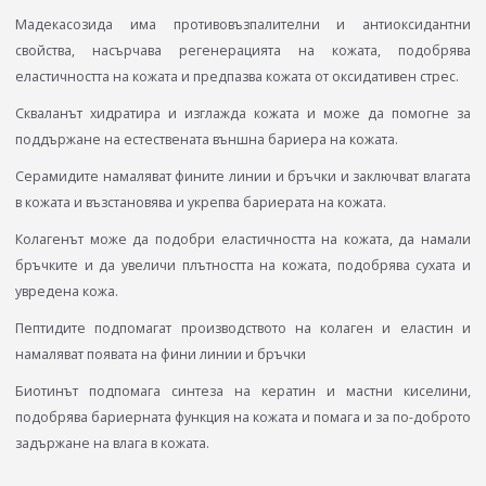
Мадекасозида има противовъзпалителни и антиоксидантни
свойства, насърчава регенерацията на кожата, подобрява
еластичността на кожата и предпазва кожата от оксидативен стрес.
Скваланът хидратира и изглажда кожата и може да помогне за
поддържане на естествената външна бариера на кожата.
Серамидите намаляват фините линии и бръчки и заключват влагата
в кожата и възстановява и укрепва бариерата на кожата.
Колагенът може да подобри еластичността на кожата, да намали
бръчките и да увеличи плътността на кожата, подобрява сухата и
увредена кожа.
Пептидите подпомагат производството на колаген и еластин и
намаляват появата на фини линии и бръчки
Биотинът подпомага синтеза на кератин и мастни киселини,
подобрява бариерната функция на кожата и помага и за по-доброто
задържане на влага в кожата.