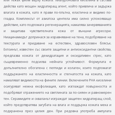
или тежък филм върху кожата. Хиалуроновата киселина в състава
действа като мощен хидратиращ агент, който привлича и задържа
влагата в кожата, като я прави по-плътна, еластична и видимо по-
гладка. Комплексът от азиатска центела има силно успокояващо
действие, като подпомага регенерацията, намалява зачервяванията
и защитава чувствителната кожа от външни агресори.
Ниацинамидът допринася за изравняване на тена, подобряване на
текстурата и придаване на естествен, здравословен блясък.
Ектоинът, известен със своите защитни и антиоксидантни свойства,
предпазва кожата от дехидратация и оксидативен стрес, като
същевременно подсилва нейната устойчивост. Формулата е
допълнително обогатена с пептиди и колаген, които подпомагат
поддържането на еластичността и стегнатостта на кожата, като
намаляват видимостта на фините линии. Включените PHA киселини
осигуряват нежна ексфолиация, като изглаждат повърхността и
подобряват отражението на светлината за по-сияен и равномерен
тен. Серамидите и скваланът изграждат защитен хидратиращ слой,
който предотвратява загубата на влага и поддържа кожата мека и
подхранена през целия ден. При редовна употреба ампулата