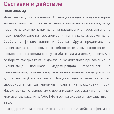
Съставки и действие
Ниацинамид
Известен също като витамин В3, ниацинамидът е водоразтворим
витамин, който работи с естествените вещества в кожата ви, за да
помогне за видимо намаляване на разширените пори, стягане на
пори, подобряване на неравномерния тен на кожата, омекотяване,
борбата с фините линии и бръчки. Други предимства на
ниацинамида са, че помага за обновяване и възстановяване на
повърхността на кожата срещу загуба на влага и дехидратация. Ако
се борите със суха кожа, е доказано, че локалното приложение на
ниацинамид повишава хидратиращата способност на
овлажнителите, така че повърхността на кожата може да устои по-
добре на загубата на влага. Ниацинамидът е известен и със
способността си да намалява появата на разширени пори.
Ниацинамидът е съвместим с други мощни съставки като пептиди,
хиалуронова киселина, AHA, BHA и всички видове антиоксиданти.
TECA
Благодарение на своята висока чистота, TECA действа ефективно