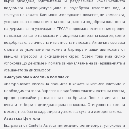
върху увредена, чувствителна и раздразнена кожа.Съставката
подпомага микроциркулацията и подобрява цялостния вид и
текстура на кожата. Клинични изследвания показват, че комплекса,
ускорява възстановяването на кожата , както и подобрява плътността
на дермата след увреждане. TECA™ подпомага естествения процес
на възстановяване на кожата и стимулира синтеза на колаген, което
подобрява еластичността и плътността на кожата. Активната съставка
спомага за укрепване на кожната бариера и защитава кожата от
външни агресори и оксидативен стрес. Освен това има силно
успокояващо действие и помага за намаляване на зачервяванията и
усещането за дискомфорт.
Хиалуронова киселина комплекс
Хиалуроновата киселина прониква в кожата и изпълва клетките с
необходимата влага. Укрепва и подобрява еластичността на кожата,
предотвратявайки ранната поява на бръчки. Попълва липсата на
влага и се бори с дехидратацията на кожата. Осигурява на кожата
мекота, незабавно хидратира и успокоява сухата и изморена кожа.
Азиатска Центела
Екстрактът от Centella Asiatica интензивно регенерира, успокоява и