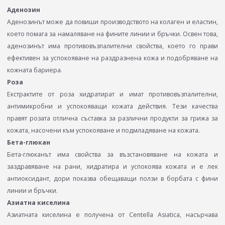
Аденозин
Аденозинът може да повиши производството на колаген и еластин,
което помага за намаляване на фините линии и бръчки. Освен това,
аденозинът има противовъзпалителни свойства, което го прави
ефективен за успокояване на раздразнена кожа и подобряване на
кожната бариера.
Роза
Екстрактите от роза хидратират и имат противовъзпалителни,
антимикробни и успокояващи кожата действия. Тези качества
правят розата отлична съставка за различни продукти за грижа за
кожата, насочени към успокояване и подмладяване на кожата.
Бета-глюкан
Бета-глюканът има свойства за възстановяване на кожата и
заздравяване на рани, хидратира и успокоява кожата и е лек
антиоксидант, дори показва обещаващи ползи в борбата с фини
линии и бръчки.
Азиатна киселина
Азиатната киселина e получена от Centella Asiatica, насърчава