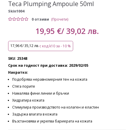
Teca Plumping Ampoule 50ml
Skin1004
0 отзиви
(Прочети)
19,95 €/ 39,02 лв.
17,96 €/ 35,12 лв.
с код k10 за - 10 %
SKU: 25348
Срок на годност при доставка: 2029/02/05
Накратко:
Подобрява неравномерния тен на кожата
Стяга порите
Намалява фини линии и бръчки
Хидратира кожата
Стимулира производството на колаген и еластин
Задържа влагата в кожата
Възстановява и укрепва бариерата на кожата