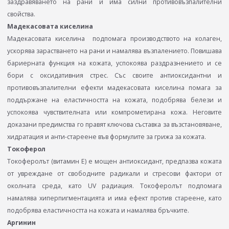
заздравяването на рани и има силни противовъзпалителни
свойства.
Мадекасовата киселина
Мадекасовата киселина подпомага производството на колаген,
ускорява зарастването на рани и намалява възпалението. Повишава
бариерната функция на кожата, успокоява раздразнението и се
бори с оксидативния стрес. Със своите антиоксидантни и
противовъзпалителни ефекти мадекасовата киселина помага за
поддържане на еластичността на кожата, подобрява белези и
успокоява чувствителната или компрометирана кожа. Неговите
доказани предимства го правят ключова съставка за възстановяване,
хидратация и анти-стареене във формулите за грижа за кожата.
Токоферол
Токоферолът (витамин Е) e мощен антиоксидант, предпазва кожата
от увреждане от свободните радикали и стресови фактори от
околната среда, като UV радиация. Токоферолът подпомага
намалява хиперпигментацията и има ефект против стареене, като
подобрява еластичността на кожата и намалява бръчките.
Аргинин