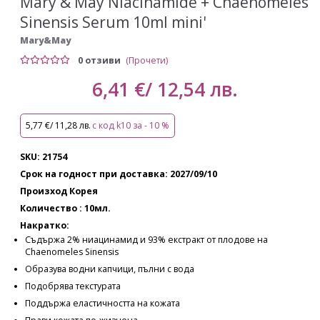
Mary & May Niacinamide + Chaenomeles
Sinensis Serum 10ml mini'
Mary&May
0 отзиви
(Прочети)
6,41 €/ 12,54 лв.
5,77 €/ 11,28 лв.
с код k10 за - 10 %
SKU: 21754
Срок на годност при доставка: 2027/09/10
Произход Корея
Количество : 10мл.
Накратко:
Съдържа 2% ниацинамид и 93% екстракт от плодове на
Chaenomeles Sinensis
Образува водни капчици, пълни с вода
Подобрява текстурата
Поддържа еластичността на кожата