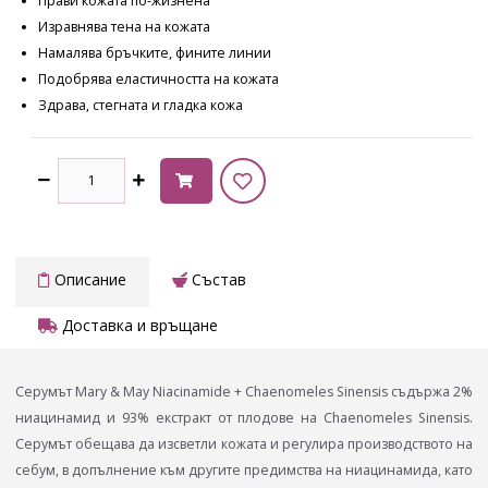
Прави кожата по-жизнена
Изравнява тена на кожата
Намалява бръчките, фините линии
Подобрява еластичността на кожата
Здрава, стегната и гладка кожа
Описание
Състав
Доставка и връщане
Серумът Mary & May Niacinamide + Chaenomeles Sinensis съдържа 2%
ниацинамид и 93% екстракт от плодове на Chaenomeles Sinensis.
Серумът обещава да изсветли кожата и регулира производството на
себум, в допълнение към другите предимства на ниацинамида, като