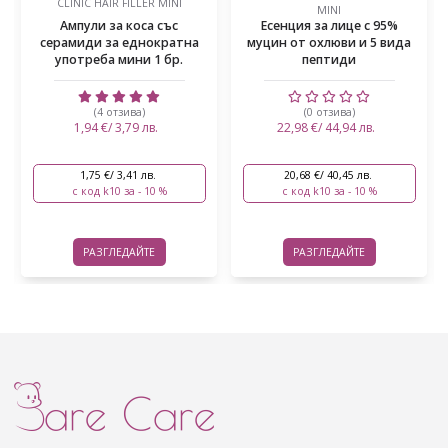
SOOTHING WASH OFF PACK 30G
MINI
Есенция за лице с 95%
Почистваща маска за лице
муцин от охлюви и 5 вида
с бяла глина, чаено дърво
пептиди
и азиатска цен...
(0 отзива)
(1 отзив)
22,98 €/ 44,94 лв.
15,59 €/ 30,49 лв.
20,68 €/ 40,45 лв.
14,03 €/ 27,44 лв.
с код k10 за - 10 %
с код k10 за - 10 %
РАЗГЛЕДАЙТЕ
РАЗГЛЕДАЙТЕ