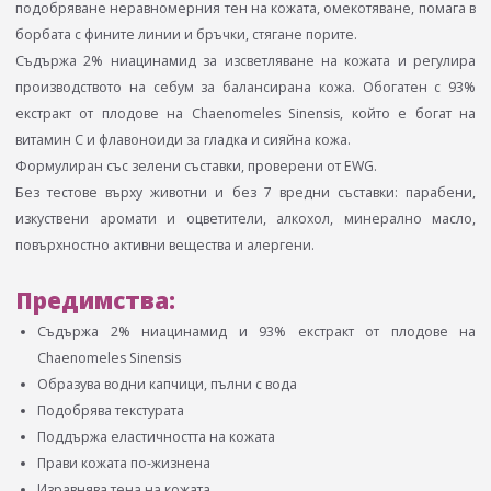
подобряване неравномерния тен на кожата, омекотяване, помага в
борбата с фините линии и бръчки, стягане порите.
Съдържа 2% ниацинамид за изсветляване на кожата и регулира
производството на себум за балансирана кожа. Обогатен с 93%
екстракт от плодове на Chaenomeles Sinensis, който е богат на
витамин С и флавоноиди за гладка и сияйна кожа.
Формулиран със зелени съставки, проверени от EWG.
Без тестове върху животни и без 7 вредни съставки: парабени,
изкуствени аромати и оцветители, алкохол, минерално масло,
повърхностно активни вещества и алергени.
Предимства:
Съдържа 2% ниацинамид и 93% екстракт от плодове на
Chaenomeles Sinensis
Образува водни капчици, пълни с вода
Подобрява текстурата
Поддържа еластичността на кожата
Прави кожата по-жизнена
Изравнява тена на кожата